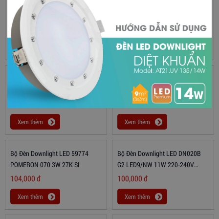
Biến Áp Điện Tử Đèn LED ET-S 30
Bộ Đèn Downlight LED 59774
220-240V
POMERON 070 3W 27K WH
121,000
đ
95,000
đ
Xem thêm
Xem thêm
Bộ Đèn Downlight LED 59752
Bộ Đèn Downlight LED 59776
KYANITE 070 5W 40K WH
POMERON 070 7W 27K WH
88,000
đ
114,000
đ