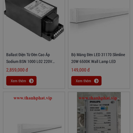
Ballast Điện Từ Đèn Cao Áp
Bộ Máng Đèn LED 31170 Slimline
Sodium BSN 1000 L02 220V
20W 6500K Wall Lamp LED
50HZ
2,859,000
đ
149,000
đ
Xem thêm
Xem thêm