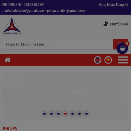
090.9696.215
-
028.3855.1861
Đăng Nhập
Đăng ký
thanhphatcholon@gmail.com
-
philipscholon@gmail.com
KHUYẾN MÃI
0
PHILIPS