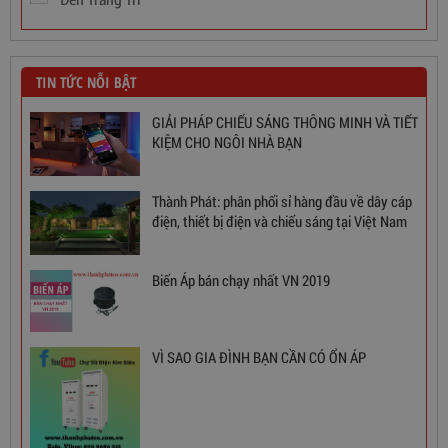
THƯƠNG HIỆU
Philips
Panasonic
Điện Quang
Dây Cáp Điện 1 Ruột Cadivi CV 1,5
Rạng Đông
Lioa
346,000
đ
Robot
Mpe
Ls
Sino
Cadivi
Đèn Trang Trí