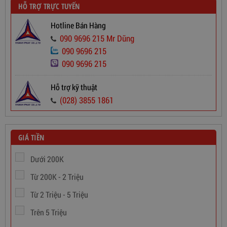
Dây Cáp Điện 1 Ruột Cadivi CV 4,0
860,000
đ
HỖ TRỢ TRỰC TUYẾN