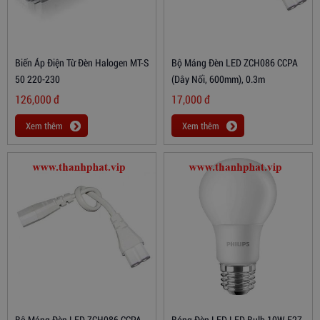
Biến Áp Điện Từ Đèn Halogen MT-S
Bộ Máng Đèn LED ZCH086 CCPA
50 220-230
(dây Nối, 600mm), 0.3m
126,000
đ
17,000
đ
Xem thêm
Xem thêm
Bộ Máng Đèn LED ZCH086 CCPA
Bóng Đèn LED LED Bulb 10W E27