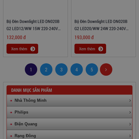
Xem thêm
Xem thêm
Bộ Đèn Downlight LED 59774
Bộ Đèn Downlight LED DN020B
POMERON 070 3W 27K SI
G2 LED9/NW 11W 220-240V
D125 GM
104,000
đ
100,000
đ
Xem thêm
Xem thêm