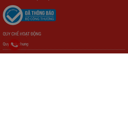
NHÀ PHÂN PHỐI
CÔNG TY TNHH THƯƠNG MẠI THIẾT BỊ ĐIỆN THÀNH PHÁT
Biến Áp Đổi Nguồn DN020
Địa chỉ: 41 Phạm Bân , Phường 13, Quận 5, TP.HCM, Việt Nam.
Điện Thoại:
(028) 3855 1860
-
(028) 3855 1861
775,000
đ
Fax: 028 38551863
Email:
thanhphatcholon@gmail.com
Fanpage:
Chợ Đồ Điện Kim Biên
Website: www.
thanhphat.vip