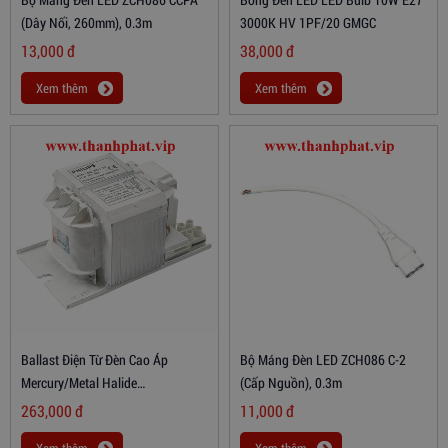
(dây Nối, 260mm), 0.3m
3000K HV 1PF/20 GMGC
13,000
đ
38,000
đ
Xem thêm
Xem thêm
Ballast Điện Từ Đèn Cao Áp
Bộ Máng Đèn LED ZCH086 C-2
Mercury/Metal Halide
(cấp Nguồn), 0.3m
BHLE250L200TS
263,000
đ
11,000
đ