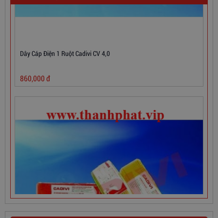
Dây & Cáp Điện Việt Thái
Dây & Cáp Điện Daphaco - Lion
Lioa
Schneider
Panasonic
Sino
Mpe
Quạt Điện Công Nghiệp
Đèn Trang Trí
SẢN PHẨM HOT