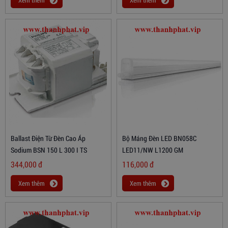
Xem thêm
Xem thêm
Ballast Điện Từ Đèn Cao Áp
Bộ Máng Đèn LED BN058C
Sodium BSN 150 L 300 I TS
LED11/NW L1200 GM
344,000
đ
116,000
đ
Xem thêm
Xem thêm