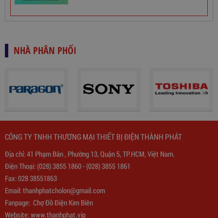
TIN TỨC NỖI BẬT
GIẢI PHÁP CHIẾU SÁNG THÔNG MINH VÀ TIẾT
KIỆM CHO NGÔI NHÀ BẠN
Thành Phát: phân phối sỉ hàng đầu về dây cáp
điện, thiết bị điện và chiếu sáng tại Việt Nam
Ổn Áp 1 Pha SH 5000 II NEW 2020
Biến Áp bán chạy nhất VN 2019
3,380,000
đ
VÌ SAO GIA ĐÌNH BẠN CẦN CÓ ỔN ÁP