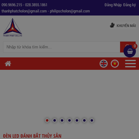
090.9696.215
-
028.3855.1861
Đăng Nhập
Đăng ký
thanhphatcholon@gmail.com
-
philipscholon@gmail.com
KHUYẾN MÃI
0
ĐÈN LED ĐÁNH BẮT THỦY SẢN