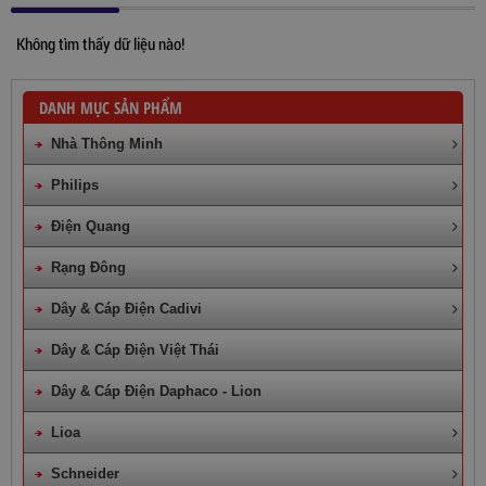
Không tìm thấy dữ liệu nào!
DANH MỤC SẢN PHẨM
Nhà Thông Minh
Philips
Điện Quang
Rạng Đông
Dây & Cáp Điện Cadivi
Dây & Cáp Điện Việt Thái
Dây Cáp Điện 1 Ruột Cadivi CV 4,0
Dây & Cáp Điện Daphaco - Lion
Lioa
860,000
đ
Schneider