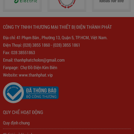
CÔNG TY TNHH THƯƠNG MẠI THIẾT BỊ ĐIỆN THÀNH PHÁT
Địa chỉ: 41 Phạm Bân , Phường 13, Quận 5, TP.HCM, Việt Nam.
Điện Thoại:
(028) 3855 1860
-
(028) 3855 1861
Fax: 028 38551863
Trạm Sạc Điện Thoại 2D22N5USB
Email:
thanhphatcholon@gmail.com
Fanpage:
Chợ Đồ Điện Kim Biên
310,000
đ
Website: www.
thanhphat.vip
QUY CHẾ HOẠT ĐỘNG
Quy định chung