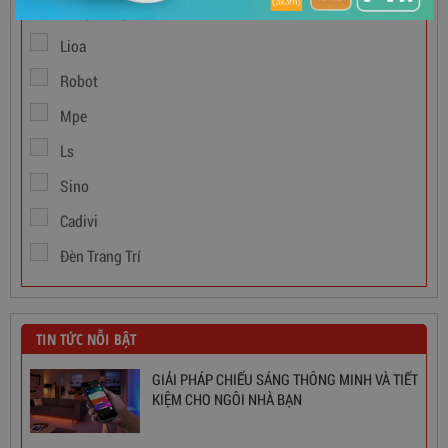
Rạng Đông
Lioa
Ổn Áp 1 Pha SH 5000 II NEW 2020
Robot
Mpe
3,380,000
đ
Ls
Sino
Cadivi
Đèn Trang Trí
TIN TỨC NỖI BẬT
GIẢI PHÁP CHIẾU SÁNG THÔNG MINH VÀ TIẾT
KIỆM CHO NGÔI NHÀ BẠN