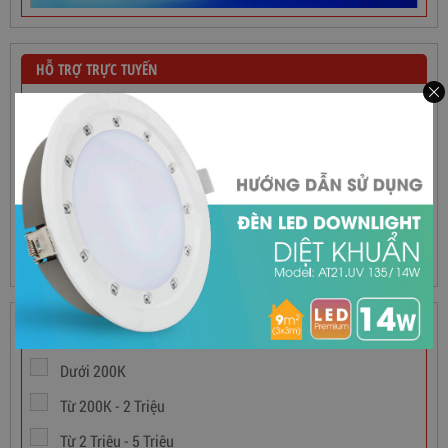
HỖ TRỢ TRỰC TUYẾN
Hotline Bán Hàng
090 9696 215 Mr Dũng
090 9696 215
090 9696 215
Hỗ trợ kỹ thuật
(028) 3855 1861
Dây Cáp Điện 1 Ruột Cadivi CV 2,5
GIÁ TIỀN
565,000
đ
Dưới 200K
Từ 200K - 2 Triệu
Từ 2 Triệu - 5 Triệu