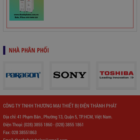
NHÀ PHÂN PHỐI
CÔNG TY TNHH THƯƠNG MẠI THIẾT BỊ ĐIỆN THÀNH PHÁT
Địa chỉ: 41 Phạm Bân , Phường 13, Quận 5, TP.HCM, Việt Nam.
Điện Thoại:
(028) 3855 1860
-
(028) 3855 1861
Fax: 028 38551863