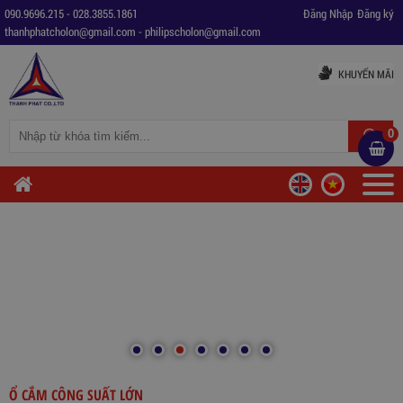
090.9696.215
-
028.3855.1861
Đăng Nhập
Đăng ký
thanhphatcholon@gmail.com
-
philipscholon@gmail.com
KHUYẾN MÃI
0
Ổ CẮM CÔNG SUẤT LỚN