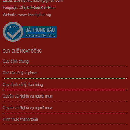
Email:
thanhphatcholon@gmail.com
Biến Áp Đổi Nguồn DN020
Fanpage:
Chợ Đồ Điện Kim Biên
Website: www.
thanhphat.vip
775,000
đ
QUY CHẾ HOẠT ĐỘNG
Quy định chung
Chế tài xử lý vi phạm
Quy định xử lý đơn hàng
Quyền và Nghĩa vụ người mua
Quyền và Nghĩa vụ người mua
Hình thức thanh toán