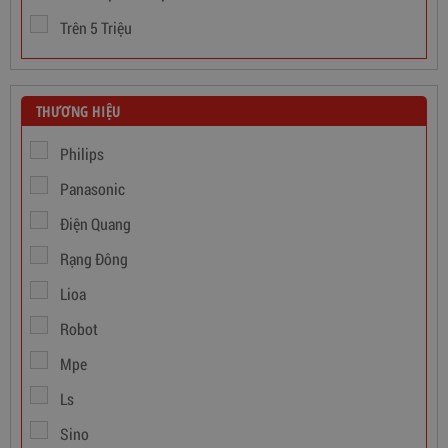
Trên 5 Triệu
THƯƠNG HIỆU
Philips
Panasonic
Điện Quang
Rạng Đông
Lioa
Robot
Dây Cáp Điện 1 Ruột Cadivi CV 1,5
Mpe
346,000
đ
Ls
Sino