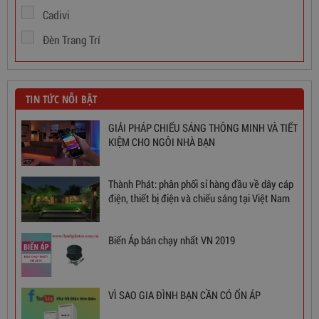
Cadivi
Đèn Trang Trí
TIN TỨC NỖI BẬT
GIẢI PHÁP CHIẾU SÁNG THÔNG MINH VÀ TIẾT
KIỆM CHO NGÔI NHÀ BẠN
Thành Phát: phân phối sỉ hàng đầu về dây cáp
điện, thiết bị điện và chiếu sáng tại Việt Nam
Biến Áp bán chạy nhất VN 2019
Ổn Áp 1 Pha SH 5000 II NEW 2020
VÌ SAO GIA ĐÌNH BẠN CẦN CÓ ỔN ÁP
3,380,000
đ