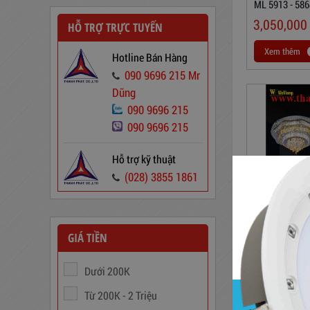
ML 5913 - 586
3,050,000
HỖ TRỢ TRỰC TUYẾN
Xem thêm
Hotline Bán Hàng
Dây Cáp Điện 1 Ruột Cadivi CV
1,5
090 9696 215 Mr
Dũng
346,000
đ
090 9696 215
090 9696 215
Hỗ trợ kỹ thuật
(028) 3855 1861
GIÁ TIỀN
Đèn Mâm Led 
ML 9247-49-5
Dưới 200K
Ổn Áp 1 Pha SH 5000 II NEW
3,780,000
2020
Từ 200K - 2 Triệu
Xem thêm