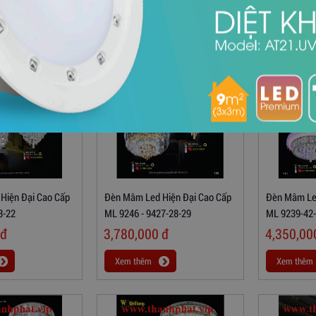
Hiện Đại Cao Cấp
Đèn Mâm Led Hiện Đại Cao Cấp
Đèn Mâm Led
8-22
ML 9246 - 9427-28-29
ML 9239-42-
đ
3,780,000
đ
4,350,0
Xem thêm
Xem thêm