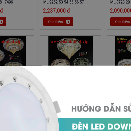
8 - 7496
ML 9252-53-54-55-56-57
ML 8728-29-
đ
2,237,000
đ
2,090,0
Xem thêm
Xem thêm
Hiện Đại Cao Cấp
Đèn Mâm Led Hiện Đại Cao Cấp
Đèn Mâm Led
0-51
ML 8714-27 - 6893-95
ML 8712-23
đ
3,850,000
đ
4,070,0
Xem thêm
Xem thêm