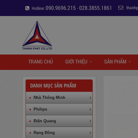
090.9696.215
028.3855.1861
thanh
Hotline:
-
TRANG CHỦ
GIỚI THIỆU
SẢN PHẨM
DANH MỤC SẢN PHẨM
Nhà Thông Minh
Philips
Điện Quang
Rạng Đông