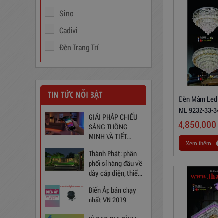
Sino
Cadivi
Đèn Trang Trí
Trạm Sạc Điện Thoại
2D22N5USB
310,000
đ
TIN TỨC NỖI BẬT
Đèn Mâm Led 
ML 9232-33-3
GIẢI PHÁP CHIẾU
4,850,000
SÁNG THÔNG
MINH VÀ TIẾT
Xem thêm
KIỆM CHO NGÔI
Thành Phát: phân
NHÀ BẠN
phối sỉ hàng đầu về
dây cáp điện, thiết
bị điện và chiếu
Biến Áp bán chạy
sáng tại Việt Nam
nhất VN 2019