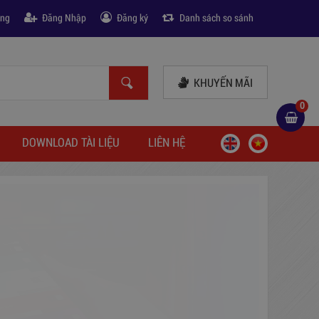
àng
Đăng Nhập
Đăng ký
Danh sách so sánh
KHUYẾN MÃI
0
DOWNLOAD TÀI LIỆU
LIÊN HỆ