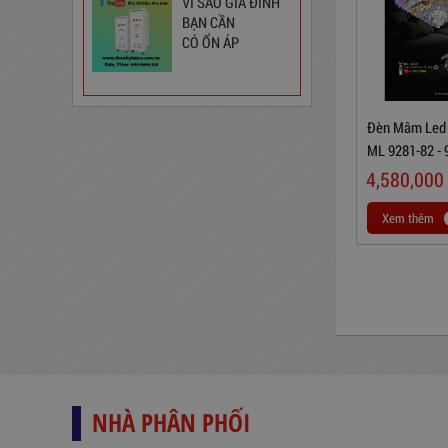
VÌ SAO GIA ĐÌNH
Ổ Cắm Phổ Thông 6S5
BẠN CẦN
CÓ ỔN ÁP
130,000
đ
Đèn Mâm Led 
ML 9281-82 - 
4,580,000
Xem thêm
Ổ Cắm Đa Năng 6DOF32WN
189,000
đ
NHÀ PHÂN PHỐI