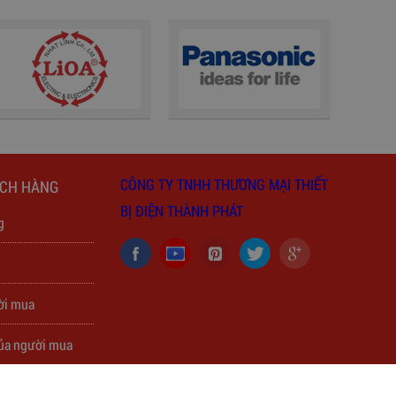
CÔNG TY TNHH THƯƠNG MẠI THIẾT
ÁCH HÀNG
BỊ ĐIỆN THÀNH PHÁT
g
h
ời mua
của người mua
của người mua