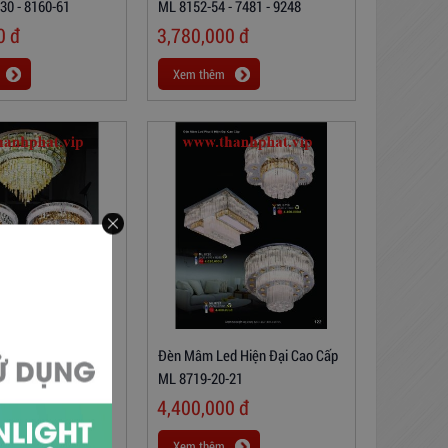
30 - 8160-61
ML 8152-54 - 7481 - 9248
00
đ
3,780,000
đ
Xem thêm
 Hiện Đại Cao Cấp
Đèn Mâm Led Hiện Đại Cao Cấp
-24
ML 8719-20-21
00
đ
4,400,000
đ
Xem thêm