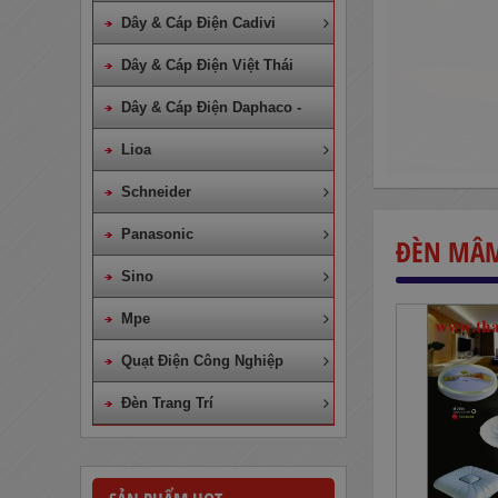
Dây & Cáp Điện Cadivi
Dây & Cáp Điện Việt Thái
Dây & Cáp Điện Daphaco -
Lion
Lioa
Schneider
Panasonic
ĐÈN MÂM
Sino
Mpe
Quạt Điện Công Nghiệp
Dây Cáp Điện 1 Ruột Cadivi CV
Đèn Trang Trí
4,0
860,000
đ