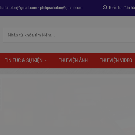
phatcholon@gmail.com
-
philipscholon@gmail.com
Kiểm tra đơn h
TIN TỨC & SỰ KIỆN
THƯ VIỆN ẢNH
THƯ VIỆN VIDEO