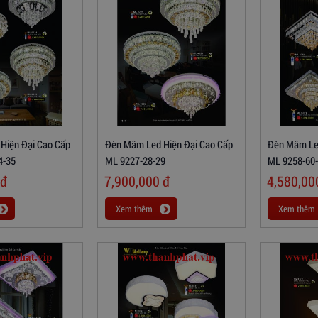
Hiện Đại Cao Cấp
Đèn Mâm Led Hiện Đại Cao Cấp
Đèn Mâm Led
4-35
ML 9227-28-29
ML 9258-60-
đ
7,900,000
đ
4,580,0
Xem thêm
Xem thêm