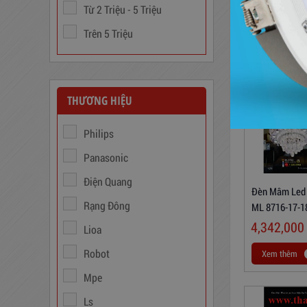
3,380,000
đ
Từ 2 Triệu - 5 Triệu
Trên 5 Triệu
THƯƠNG HIỆU
Philips
Panasonic
Điện Quang
Biến Áp Đổi Nguồn DN020
Đèn Mâm Led 
Rạng Đông
ML 8716-17-1
775,000
đ
4,342,000
Lioa
Robot
Xem thêm
Mpe
Ls