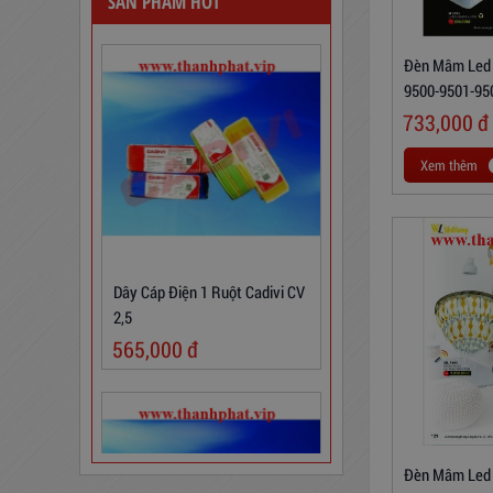
SẢN PHẨM HOT
Đèn Mâm Led 
9500-9501-95
733,000
đ
Xem thêm
Dây Cáp Điện 1 Ruột Cadivi CV
2,5
565,000
đ
Đèn Mâm Led 