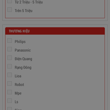
Từ 2 Triệu - 5 Triệu
Trên 5 Triệu
THƯƠNG HIỆU
Philips
Panasonic
Điện Quang
Rạng Đông
Lioa
Dây Cáp Điện 1 Ruột Cadivi CV 1,5
Robot
346,000
đ
Mpe
Ls