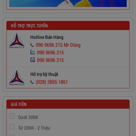
HỖ TRỢ TRỰC TUYẾN
Hotline Bán Hàng
090 9696 215 Mr Dũng
090 9696 215
090 9696 215
Hỗ trợ kỹ thuật
Dây Cáp Điện 1 Ruột Cadivi CV 2,5
(028) 3855 1861
565,000
đ
GIÁ TIỀN
Dưới 200K
Từ 200K - 2 Triệu