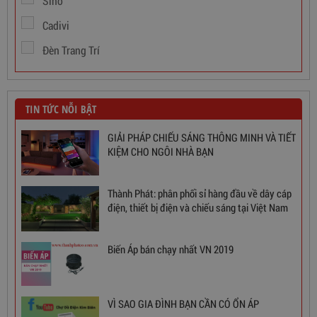
Sino
Cadivi
Đèn Trang Trí
TIN TỨC NỖI BẬT
GIẢI PHÁP CHIẾU SÁNG THÔNG MINH VÀ TIẾT
KIỆM CHO NGÔI NHÀ BẠN
Thành Phát: phân phối sỉ hàng đầu về dây cáp
điện, thiết bị điện và chiếu sáng tại Việt Nam
Biến Áp bán chạy nhất VN 2019
Ổn Áp 1 Pha SH 5000 II NEW 2020
3,380,000
đ
VÌ SAO GIA ĐÌNH BẠN CẦN CÓ ỔN ÁP