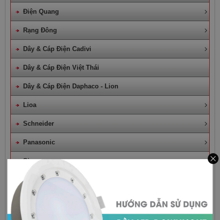
Điện Quang
Rạng Đông
Dây & Cáp Điện Cadivi
Dây & Cáp Điện Việt Thái
Dây & Cáp Điện Daphaco - Lion
Lioa
Schneider
Panasonic
Sino
Mpe
Quạt Điện Công Nghiệp
Đèn Trang Trí