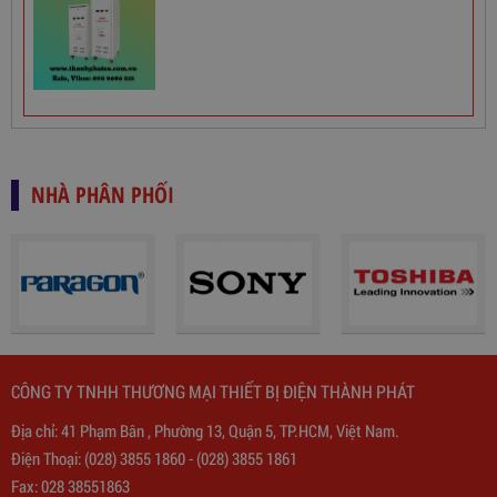
NHÀ PHÂN PHỐI
CÔNG TY TNHH THƯƠNG MẠI THIẾT BỊ ĐIỆN THÀNH PHÁT
Địa chỉ: 41 Phạm Bân , Phường 13, Quận 5, TP.HCM, Việt Nam.
Điện Thoại:
(028) 3855 1860
-
(028) 3855 1861
Biến Áp Đổi Nguồn DN020
Fax: 028 38551863