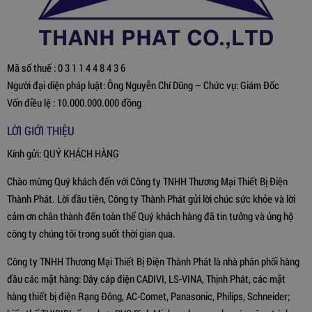
Mã số thuế : 0 3 1 1 4 4 8 4 3 6
Người đại diện pháp luật: Ông Nguyễn Chí Dũng – Chức vụ: Giám Đốc
Vốn điều lệ : 10.000.000.000 đồng
LỜI GIỚI THIỆU
Kính gửi: QUÝ KHÁCH HÀNG
Chào mừng Quý khách đến với Công ty TNHH Thương Mại Thiết Bị Điện
Thành Phát. Lời đầu tiên, Công ty Thành Phát gửi lời chúc sức khỏe và lời
cảm ơn chân thành đến toàn thể Quý khách hàng đã tin tưởng và ủng hộ
công ty chúng tôi trong suốt thời gian qua.
Công ty TNHH Thương Mại Thiết Bị Điện Thành Phát là nhà phân phối hàng
đầu các mặt hàng: Dây cáp điện CADIVI, LS-VINA, Thịnh Phát, các mặt
hàng thiết bị điện Rạng Đông, AC-Comet, Panasonic, Philips, Schneider;