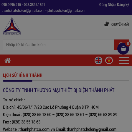
090.9696.215
-
028.3855.1861
Đăng Nhập
Đăng ký
thanhphatcholon@gmail.com
-
philipscholon@gmail.com
KHUYẾN MÃI
0
LỊCH SỬ HÌNH THÀNH
CÔNG TY TNHH THƯƠNG MẠI THIẾT BỊ ĐIỆN THÀNH PHÁT
Trụ sở chính :
Địa chỉ : 45/36/7/17/2B Cao Lỗ Phường 4 Quận 8 TP. HCM
Điện thoại : (028) 38 55 18 60 – (028) 38 55 18 61 – (028) 66 53 89 89
Fax : (028) 38 55 18 63
Website : thanhphatco.com.vn Email: thanhphatcholon@gmail.com