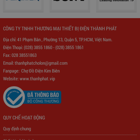
CÔNG TY TNHH THƯƠNG MẠI THIẾT BỊ ĐIỆN THÀNH PHÁT
Địa chỉ: 41 Phạm Bân , Phường 13, Quận 5, TP.HCM, Việt Nam.
Biến Áp Đổi Nguồn DN020
Điện Thoại:
(028) 3855 1860
-
(028) 3855 1861
Fax: 028 38551863
775,000
đ
Email:
thanhphatcholon@gmail.com
Fanpage:
Chợ Đồ Điện Kim Biên
Website: www.
thanhphat.vip
QUY CHẾ HOẠT ĐỘNG
Quy định chung