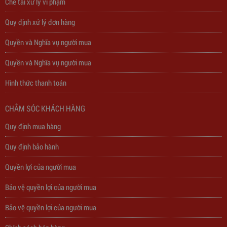
Chế tài xử lý vi phạm
Quy định xử lý đơn hàng
Quyền và Nghĩa vụ người mua
Quyền và Nghĩa vụ người mua
Hình thức thanh toán
Trạm Sạc Điện Thoại 2D22N5USB
CHẮM SÓC KHÁCH HÀNG
310,000
đ
Quy định mua hàng
Quy định bảo hành
Quyền lợi của người mua
Bảo vệ quyền lợi của người mua
Bảo vệ quyền lợi của người mua