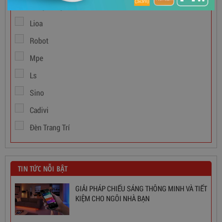
Rạng Đông
Dây Cáp Điện 1 Ruột Cadivi CV 1,5
Lioa
346,000
đ
Robot
Mpe
Ls
Sino
Cadivi
Đèn Trang Trí
TIN TỨC NỖI BẬT
GIẢI PHÁP CHIẾU SÁNG THÔNG MINH VÀ TIẾT
KIỆM CHO NGÔI NHÀ BẠN