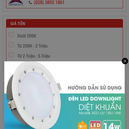
(028) 3855 1861
565,000
đ
GIÁ TIỀN
Dưới 200K
Từ 200K - 2 Triệu
Từ 2 Triệu - 5 Triệu
Trên 5 Triệu
THƯƠNG HIỆU
Philips
Panasonic
Điện Quang