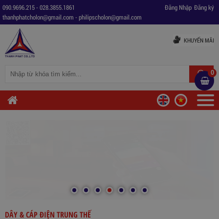
090.9696.215
-
028.3855.1861
Đăng Nhập
Đăng ký
thanhphatcholon@gmail.com
-
philipscholon@gmail.com
KHUYẾN MÃI
0
DÂY & CÁP ĐIỆN TRUNG THẾ