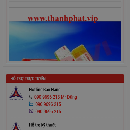
HỖ TRỢ TRỰC TUYẾN
Hotline Bán Hàng
090 9696 215 Mr Dũng
090 9696 215
090 9696 215
Dây Cáp Điện 1 Ruột Cadivi CV 2,5
Hỗ trợ kỹ thuật