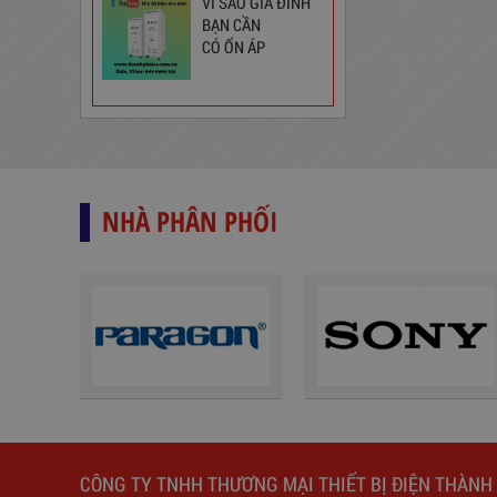
VÌ SAO GIA ĐÌNH
BẠN CẦN
CÓ ỔN ÁP
Ổ Cắm Phổ Thông 6S5
130,000
đ
NHÀ PHÂN PHỐI
Ổ Cắm Đa Năng 6DOF32WN
189,000
đ
CÔNG TY TNHH THƯƠNG MẠI THIẾT BỊ ĐIỆN THÀNH