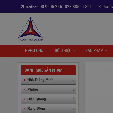
090.9696.215
028.3855.1861
thanh
Hotline:
-
TRANG CHỦ
GIỚI THIỆU
SẢN PHẨM
DANH MỤC SẢN PHẨM
Nhà Thông Minh
Philips
Điện Quang
Rạng Đông