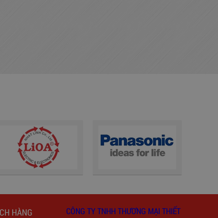
CÔNG TY TNHH THƯƠNG MẠI THIẾT
ÁCH HÀNG