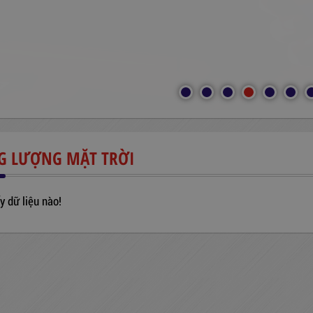
G LƯỢNG MẶT TRỜI
y dữ liệu nào!