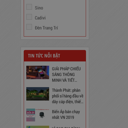
Sino
Cadivi
Đèn Trang Trí
TIN TỨC NỖI BẬT
Trạm Sạc Điện Thoại
2D22N5USB
GIẢI PHÁP CHIẾU
310,000
đ
SÁNG THÔNG
MINH VÀ TIẾT
KIỆM CHO NGÔI
Thành Phát: phân
NHÀ BẠN
phối sỉ hàng đầu về
dây cáp điện, thiết
bị điện và chiếu
Biến Áp bán chạy
sáng tại Việt Nam
nhất VN 2019