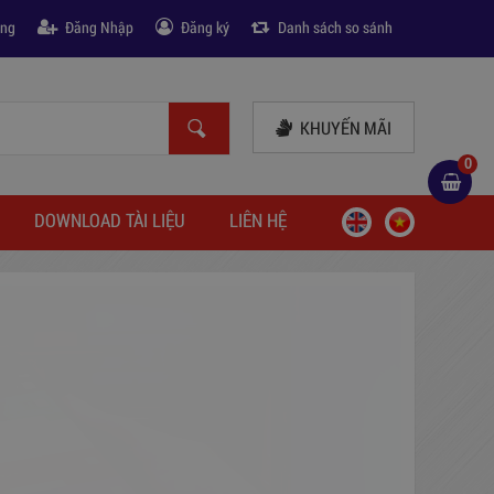
àng
Đăng Nhập
Đăng ký
Danh sách so sánh
KHUYẾN MÃI
0
DOWNLOAD TÀI LIỆU
LIÊN HỆ