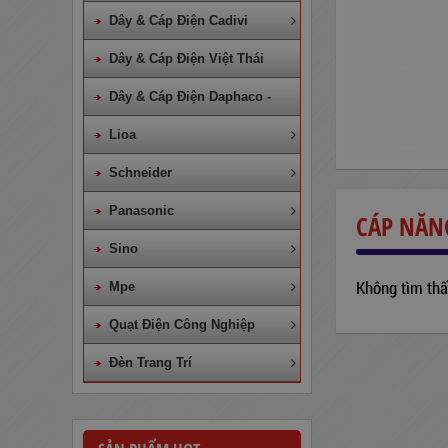
Dây & Cáp Điện Cadivi
Dây & Cáp Điện Việt Thái
Dây & Cáp Điện Daphaco -
Lion
Lioa
Schneider
Panasonic
CÁP NĂN
Sino
Không tìm thấ
Mpe
Quạt Điện Công Nghiệp
Đèn Trang Trí
Dây Cáp Điện 1 Ruột Cadivi CV
4,0