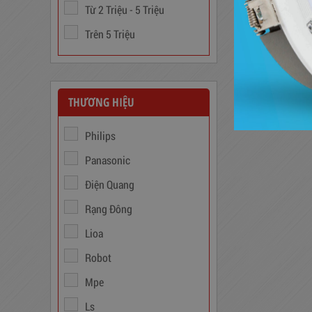
Ổn Áp 1 Pha SH 5000 II NEW
Từ 2 Triệu - 5 Triệu
2020
Trên 5 Triệu
3,380,000
đ
THƯƠNG HIỆU
Philips
Panasonic
Điện Quang
Rạng Đông
Biến Áp Đổi Nguồn DN020
Lioa
Robot
775,000
đ
Mpe
Ls