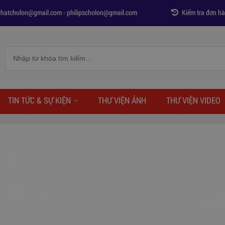
phatcholon@gmail.com
-
philipscholon@gmail.com
Kiểm tra đơn h
TIN TỨC & SỰ KIỆN
THƯ VIỆN ẢNH
THƯ VIỆN VIDEO