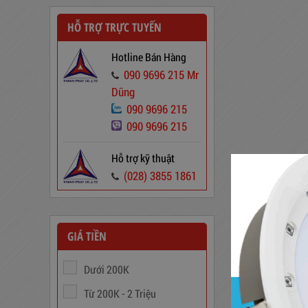
HỖ TRỢ TRỰC TUYẾN
Hotline Bán Hàng
090 9696 215 Mr
Dũng
Dây Cáp Điện 1 Ruột Cadivi CV
090 9696 215
1,5
090 9696 215
346,000
đ
Hỗ trợ kỹ thuật
(028) 3855 1861
GIÁ TIỀN
Dưới 200K
Từ 200K - 2 Triệu