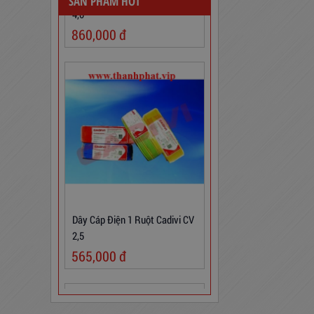
SẢN PHẨM HOT
860,000
đ
Dây Cáp Điện 1 Ruột Cadivi CV
2,5
565,000
đ