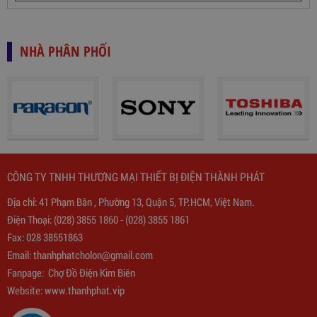
NHÀ PHÂN PHỐI
CÔNG TY TNHH THƯƠNG MẠI THIẾT BỊ ĐIỆN THÀNH PHÁT
Biến Áp Đổi Nguồn DN020
Địa chỉ: 41 Phạm Bân , Phường 13, Quận 5, TP.HCM, Việt Nam.
Điện Thoại:
(028) 3855 1860
-
(028) 3855 1861
775,000
đ
Fax: 028 38551863
Email:
thanhphatcholon@gmail.com
Fanpage:
Chợ Đồ Điện Kim Biên
Website: www.
thanhphat.vip