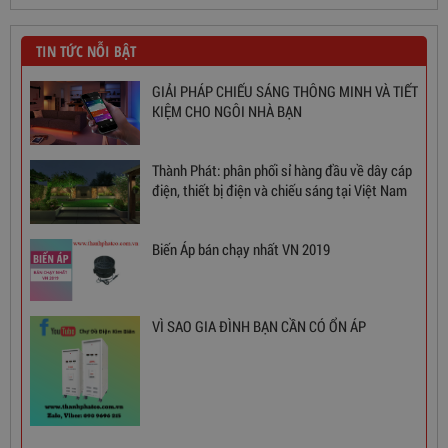
TIN TỨC NỖI BẬT
GIẢI PHÁP CHIẾU SÁNG THÔNG MINH VÀ TIẾT
KIỆM CHO NGÔI NHÀ BẠN
Thành Phát: phân phối sỉ hàng đầu về dây cáp
điện, thiết bị điện và chiếu sáng tại Việt Nam
Ổn Áp 1 Pha SH 5000 II NEW 2020
Biến Áp bán chạy nhất VN 2019
3,380,000
đ
VÌ SAO GIA ĐÌNH BẠN CẦN CÓ ỔN ÁP