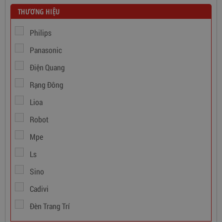
THƯƠNG HIỆU
Philips
Panasonic
Điện Quang
Rạng Đông
Dây Cáp Điện 1 Ruột Cadivi CV 1,5
Lioa
346,000
đ
Robot
Mpe
Ls
Sino
Cadivi
Đèn Trang Trí