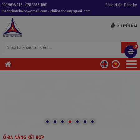
090.9696.215
-
028.3855.1861
Đăng Nhập
Đăng ký
thanhphatcholon@gmail.com
-
philipscholon@gmail.com
KHUYẾN MÃI
0
Ổ ĐA NĂNG KẾT HỢP