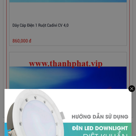
Dây Cáp Điện 1 Ruột Cadivi CV 4,0
860,000
đ
HỖ TRỢ TRỰC TUYẾN