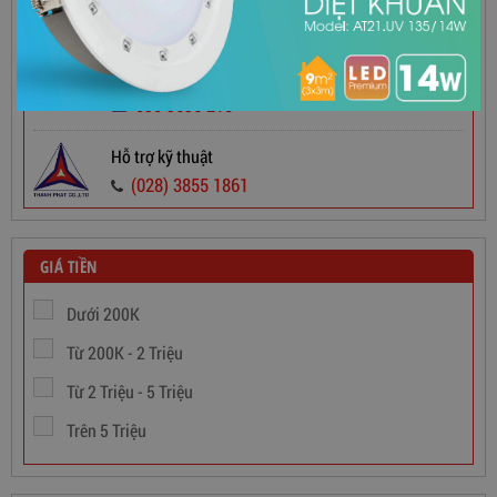
Hotline Bán Hàng
090 9696 215 Mr Dũng
090 9696 215
090 9696 215
Dây Cáp Điện 1 Ruột Cadivi CV 2,5
Hỗ trợ kỹ thuật
(028) 3855 1861
565,000
đ
GIÁ TIỀN
Dưới 200K
Từ 200K - 2 Triệu
Từ 2 Triệu - 5 Triệu
Trên 5 Triệu