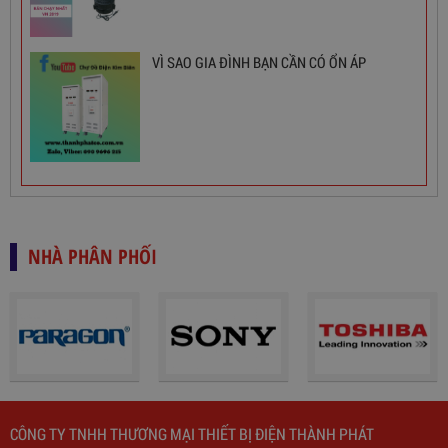
3,380,000
đ
VÌ SAO GIA ĐÌNH BẠN CẦN CÓ ỔN ÁP
NHÀ PHÂN PHỐI
CÔNG TY TNHH THƯƠNG MẠI THIẾT BỊ ĐIỆN THÀNH PHÁT