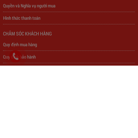
Quyền và Nghĩa vụ người mua
Hình thức thanh toán
Trạm Sạc Điện Thoại 2D22N5USB
CHẮM SÓC KHÁCH HÀNG
310,000
đ
Quy định mua hàng
Quy định bảo hành
Quyền lợi của người mua
Bảo vệ quyền lợi của người mua
Bảo vệ quyền lợi của người mua
Chính sách bán hàng
CÔNG TY TNHH THƯƠNG MẠI THIẾT BỊ ĐIỆN THÀNH PHÁT