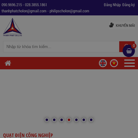
090.9696.215
-
028.3855.1861
Đăng Nhập
Đăng ký
thanhphatcholon@gmail.com
-
philipscholon@gmail.com
KHUYẾN MÃI
0
QUẠT ĐIỆN CÔNG NGHIỆP