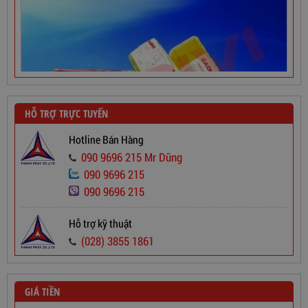
HỖ TRỢ TRỰC TUYẾN
Hotline Bán Hàng
090 9696 215 Mr Dũng
090 9696 215
090 9696 215
Dây Cáp Điện 1 Ruột Cadivi CV 2,5
Hỗ trợ kỹ thuật
(028) 3855 1861
565,000
đ
GIÁ TIỀN