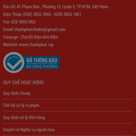
Địa chỉ: 41 Phạm Bân , Phường 13, Quận 5, TP.HCM, Việt Nam.
Biến Áp Đổi Nguồn DN020
Điện Thoại:
(028) 3855 1860
-
(028) 3855 1861
Fax: 028 38551863
775,000
đ
Email:
thanhphatcholon@gmail.com
Fanpage:
Chợ Đồ Điện Kim Biên
Website: www.
thanhphat.vip
QUY CHẾ HOẠT ĐỘNG
Quy định chung
Chế tài xử lý vi phạm
Quy định xử lý đơn hàng
Quyền và Nghĩa vụ người mua