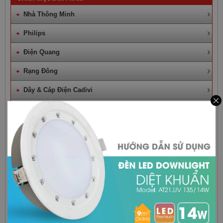
Nhà Thông Minh
Philips
Điện Quang
Rạng Đông
Dây & Cáp Điện Cadivi
Dây & Cáp Điện Việt Thái
Dây & Cáp Điện Daphaco - Lion
Lioa
Schneider
Panasonic
Sino
Mpe