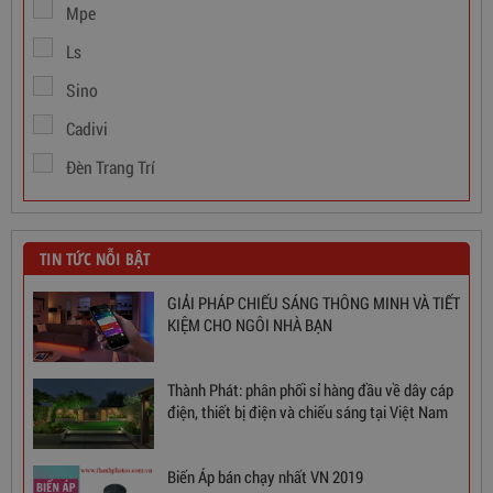
Mpe
Ls
Sino
Cadivi
Đèn Trang Trí
TIN TỨC NỖI BẬT
GIẢI PHÁP CHIẾU SÁNG THÔNG MINH VÀ TIẾT
KIỆM CHO NGÔI NHÀ BẠN
Thành Phát: phân phối sỉ hàng đầu về dây cáp
điện, thiết bị điện và chiếu sáng tại Việt Nam
Ổn Áp 1 Pha SH 5000 II NEW 2020
Biến Áp bán chạy nhất VN 2019