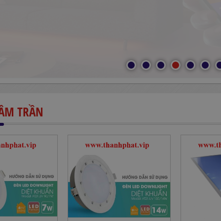
 ÂM TRẦN