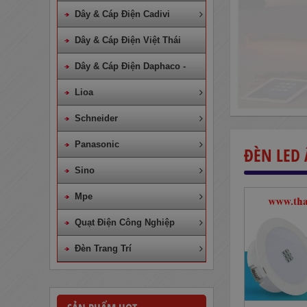
Dây & Cáp Điện Cadivi
Dây & Cáp Điện Việt Thái
Dây & Cáp Điện Daphaco -
Lion
Lioa
Schneider
Panasonic
ĐÈN LED
Sino
Dây Cáp Điện 1 Ruột Cadivi CV
Mpe
4,0
Quạt Điện Công Nghiệp
860,000
đ
Đèn Trang Trí