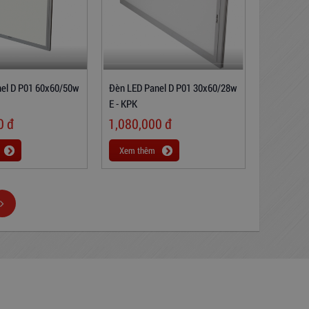
el D P01 60x60/50w
Đèn LED Panel D P01 30x60/28w
E - KPK
00
đ
1,080,000
đ
Xem thêm