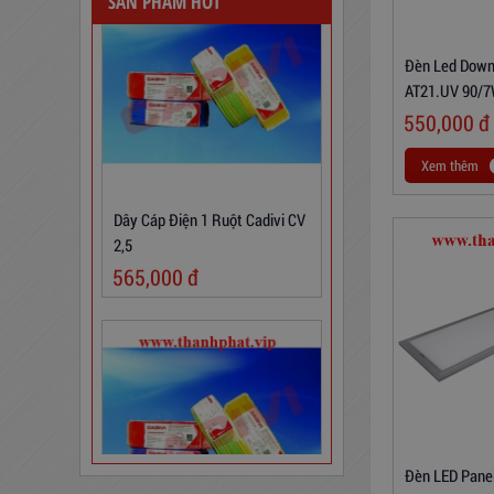
SẢN PHẨM HOT
Đèn Led Downl
AT21.UV 90/
550,000
đ
Dây Cáp Điện 1 Ruột Cadivi CV
Xem thêm
2,5
565,000
đ
Đèn LED Pane