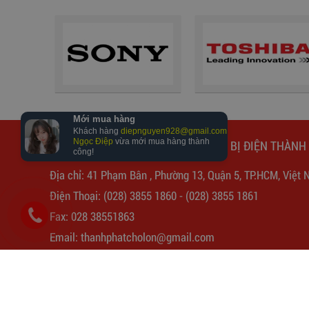
Ổ Cắm Đa Năng Có Cổng Sạc
USB 6D32NUSB
277,000
đ
CÔNG TY TNHH THƯƠNG MẠI THIẾT BỊ ĐIỆN THÀNH
Địa chỉ: 41 Phạm Bân , Phường 13, Quận 5, TP.HCM, Việt 
Điện Thoại:
(028) 3855 1860
-
(028) 3855 1861
Fax: 028 38551863
Email:
thanhphatcholon@gmail.com
Fanpage:
Chợ Đồ Điện Kim Biên
Website: www.
thanhphat.vip
ĐÈN LED ÂM TRẦN THÔNG