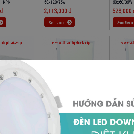
 - KPK
60x120/75w
60x60/36W
đ
2,113,000
đ
528,000
Xem thêm
Xem thêm
ổi Trần NT01L
Đèn LED Panel D P04 TTR03
Đèn LED Pan
2W
60x60/40W-SS
60x60/40W-
đ
820,000
đ
820,000
Xem thêm
Xem thêm