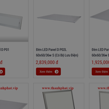
l D P01
Đèn LED Panel D P02L
Đèn LED Pan
60x60/36w S (có Bộ Lưu Điện)
60x60/36w D
đ
2,839,000
đ
1,925,0
Xem thêm
Xem thêm