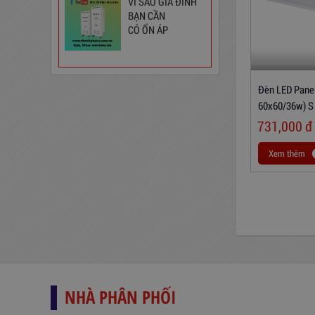
VÌ SAO GIA ĐÌNH
BẠN CẦN
CÓ ỔN ÁP
Đèn LED Panel
60x60/36w) S
731,000
đ
Xem thêm
Ổ Cắm Đa Năng 6DOF32WN
189,000
đ
NHÀ PHÂN PHỐI