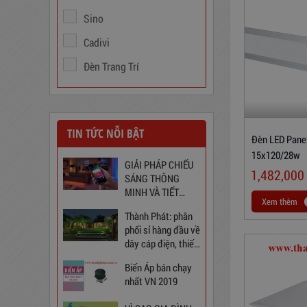
Sino
Cadivi
Trạm Sạc Điện Thoại
2D22N5USB
Đèn Trang Trí
310,000
đ
TIN TỨC NỖI BẬT
Đèn LED Pane
15x120/28w
GIẢI PHÁP CHIẾU
1,482,000
SÁNG THÔNG
MINH VÀ TIẾT
Xem thêm
KIỆM CHO NGÔI
Thành Phát: phân
NHÀ BẠN
phối sỉ hàng đầu về
dây cáp điện, thiết
bị điện và chiếu
Ổ Cắm Phổ Thông 6S5
Biến Áp bán chạy
sáng tại Việt Nam
nhất VN 2019
130,000
đ