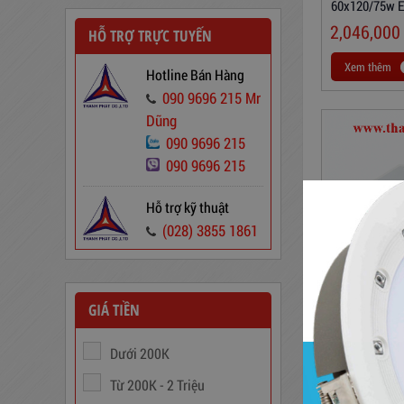
60x120/75w E
Dây Cáp Điện 1 Ruột Cadivi CV
2,046,000
HỖ TRỢ TRỰC TUYẾN
1,5
346,000
đ
Xem thêm
Hotline Bán Hàng
090 9696 215 Mr
Dũng
090 9696 215
090 9696 215
Hỗ trợ kỹ thuật
(028) 3855 1861
Ổn Áp 1 Pha SH 5000 II NEW
GIÁ TIỀN
2020
Bộ Đèn LED N
60x60/36W-7
3,380,000
đ
Dưới 200K
2,354,000
Từ 200K - 2 Triệu
Xem thêm