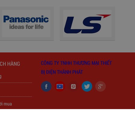
CÔNG TY TNHH THƯƠNG MẠI THIẾT
ÁCH HÀNG
BỊ ĐIỆN THÀNH PHÁT
g
h
ời mua
của người mua
của người mua