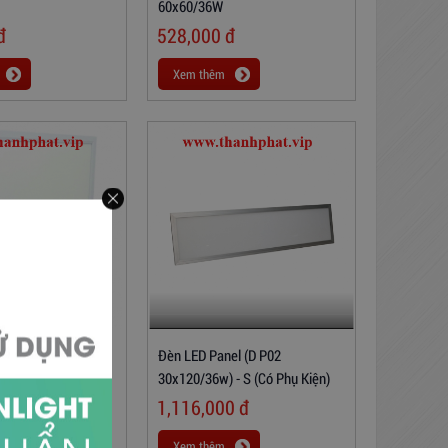
60x60/36W
đ
528,000
đ
Xem thêm
el D P04 TTR01
Đèn LED Panel (D P02
SS
30x120/36w) - S (có Phụ Kiện)
đ
1,116,000
đ
Xem thêm