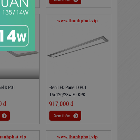
el D P01
Đèn LED Panel D P01
15x120/28w E - KPK
00
đ
917,000
đ
Xem thêm