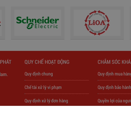
 PHÁT
QUY CHẾ HOẠT ĐỘNG
CHẮM SÓC KH
Quy định chung
Quy định mua hàn
Nam.
Chế tài xử lý vi phạm
Quy định bảo hàn
Quy định xử lý đơn hàng
Quyền lợi của ngư
Quyền và Nghĩa vụ người mua
Bảo vệ quyền lợi 
Quyền và Nghĩa vụ người mua
Bảo vệ quyền lợi 