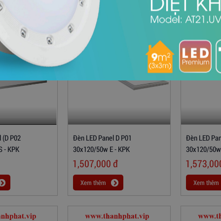
 (D P02
Đèn LED Panel D P01
Đèn LED Pan
S - KPK
30x120/50w E - KPK
30x120/50w
1,507,000
đ
1,573,0
Xem thêm
Xem thêm