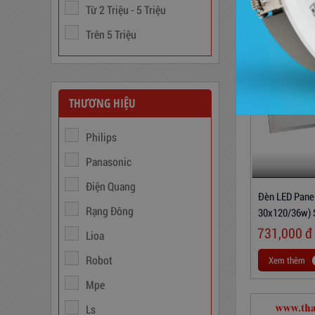
Từ 2 Triệu - 5 Triệu
Trên 5 Triệu
THƯƠNG HIỆU
Philips
Biến Áp Đổi Nguồn DN020
Panasonic
775,000
đ
Điện Quang
Đèn LED Panel
Rạng Đông
30x120/36w) 
731,000
đ
Lioa
Robot
Xem thêm
Mpe
Ls