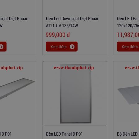
ight Diệt Khuẩn
Đèn Led Downlight Diệt Khuẩn
Đèn LED Pan
7W
AT21.UV 135/14W
120x120/75w
999,000
đ
11,987,
Xem thêm
Xem thêm
l D P01
Đèn LED Panel D P01
Bộ Đèn LED