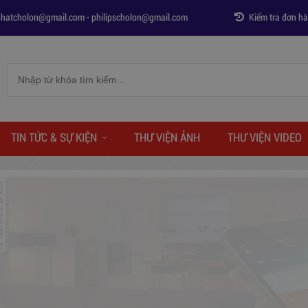
phatcholon@gmail.com
-
philipscholon@gmail.com
Kiểm tra đơn h
TIN TỨC & SỰ KIỆN
THƯ VIỆN ẢNH
THƯ VIỆN VIDEO