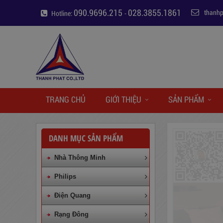
090.9696.215
028.3855.1861
thanh
Hotline:
-
TRANG CHỦ
GIỚI THIỆU
SẢN PHẨM
DANH MỤC SẢN PHẨM
Nhà Thông Minh
Philips
Điện Quang
Rạng Đông