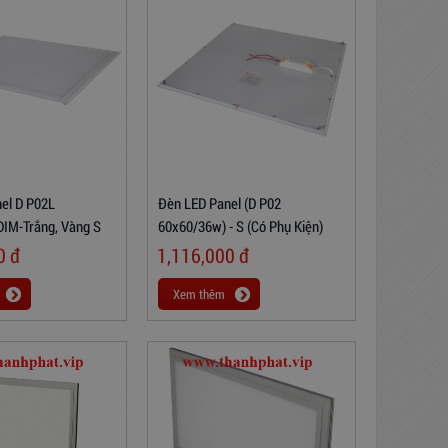
el D P02L
Đèn LED Panel (D P02
IM-Trắng, Vàng S
60x60/36w) - S (có Phụ Kiện)
00
đ
1,116,000
đ
Xem thêm