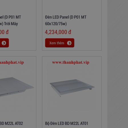
el (D P01 MT
Đèn LED Panel (D P01 MT
) Trời Mây
60x120/75w)
000
đ
4,234,000
đ
Xem thêm
 BD M22L AT02
Bộ Đèn LED BD M22L AT01