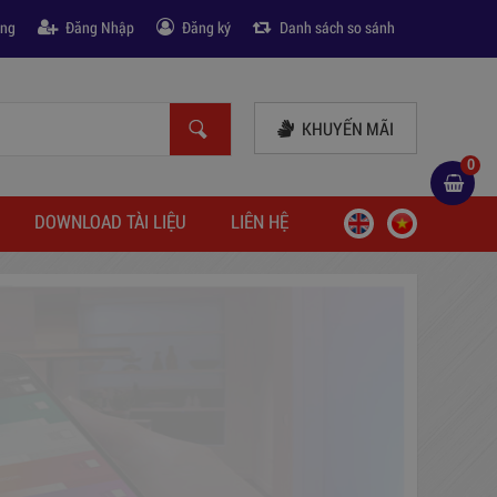
àng
Đăng Nhập
Đăng ký
Danh sách so sánh
KHUYẾN MÃI
0
DOWNLOAD TÀI LIỆU
LIÊN HỆ