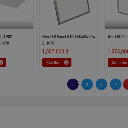
 (D P02
Đèn LED Panel D P01 60x60/50w
Đèn LED Pan
 - KPK
E - KPK
1,507,000
đ
1,573,0
Xem thêm
Xem thêm
1
2
3
4