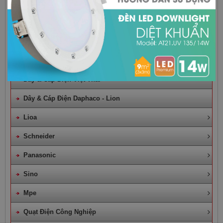
Philips
Điện Quang
Rạng Đông
Dây & Cáp Điện Cadivi
Dây & Cáp Điện Việt Thái
Dây & Cáp Điện Daphaco - Lion
Lioa
Schneider
Panasonic
Sino
Mpe
Quạt Điện Công Nghiệp