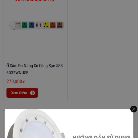
Ổ Cắm Đa Năng Có Cổng Sạc USB
6D32WNUSB
279,000
đ
Xem thêm
DANH MỤC SẢN PHẨM
Nhà Thông Minh