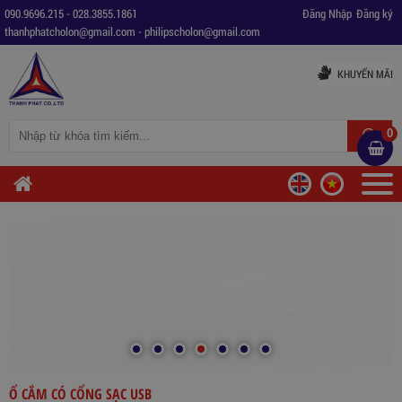
090.9696.215
-
028.3855.1861
Đăng Nhập
Đăng ký
thanhphatcholon@gmail.com
-
philipscholon@gmail.com
KHUYẾN MÃI
0
Ổ CẮM CÓ CỔNG SẠC USB