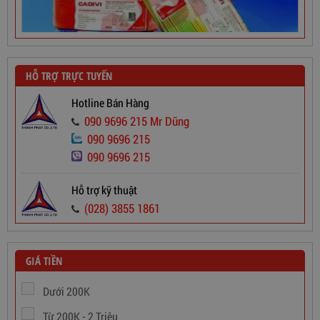
HỖ TRỢ TRỰC TUYẾN
Hotline Bán Hàng
090 9696 215 Mr Dũng
090 9696 215
Dây Cáp Điện 1 Ruột Cadivi CV 2,5
090 9696 215
565,000
đ
Hỗ trợ kỹ thuật
(028) 3855 1861
GIÁ TIỀN
Dưới 200K
Từ 200K - 2 Triệu