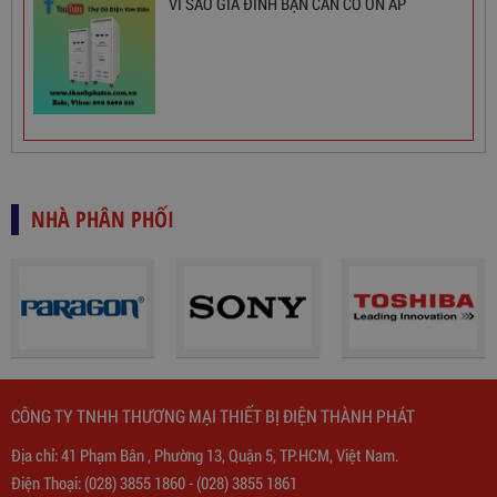
VÌ SAO GIA ĐÌNH BẠN CẦN CÓ ỔN ÁP
NHÀ PHÂN PHỐI
Biến Áp Đổi Nguồn DN020
CÔNG TY TNHH THƯƠNG MẠI THIẾT BỊ ĐIỆN THÀNH PHÁT
Địa chỉ: 41 Phạm Bân , Phường 13, Quận 5, TP.HCM, Việt Nam.
775,000
đ
Điện Thoại:
(028) 3855 1860
-
(028) 3855 1861