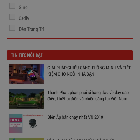
Sino
Cadivi
Đèn Trang Trí
TIN TỨC NỖI BẬT
GIẢI PHÁP CHIẾU SÁNG THÔNG MINH VÀ TIẾT
KIỆM CHO NGÔI NHÀ BẠN
Thành Phát: phân phối sỉ hàng đầu về dây cáp
Ổn Áp 1 Pha SH 5000 II NEW 2020
điện, thiết bị điện và chiếu sáng tại Việt Nam
3,380,000
đ
Biến Áp bán chạy nhất VN 2019