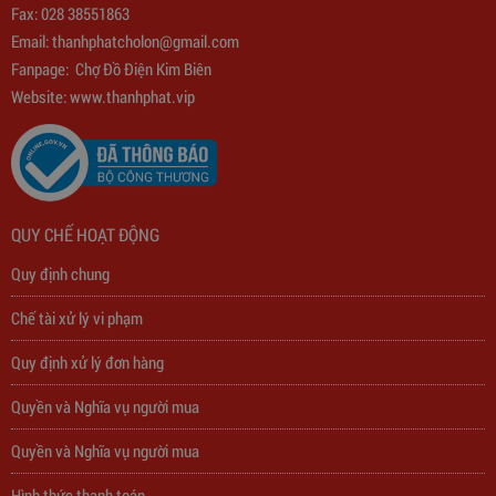
Fax: 028 38551863
Email:
thanhphatcholon@gmail.com
Fanpage:
Chợ Đồ Điện Kim Biên
Website: www.
thanhphat.vip
QUY CHẾ HOẠT ĐỘNG
Quy định chung
Chế tài xử lý vi phạm
Quy định xử lý đơn hàng
Quyền và Nghĩa vụ người mua
Quyền và Nghĩa vụ người mua
Trạm Sạc Điện Thoại 2D22N5USB
Hình thức thanh toán