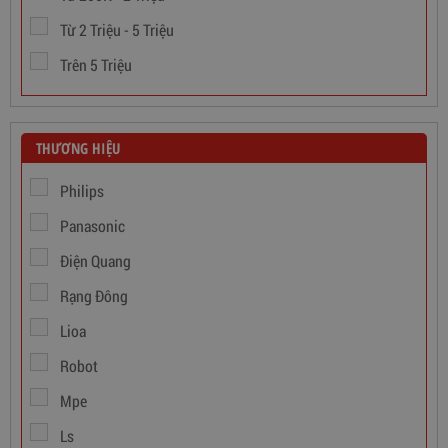
Từ 2 Triệu - 5 Triệu
Trên 5 Triệu
THƯƠNG HIỆU
Philips
Panasonic
Dây Cáp Điện 1 Ruột Cadivi CV 1,5
Điện Quang
Rạng Đông
346,000
đ
Lioa
Robot
Mpe
Ls