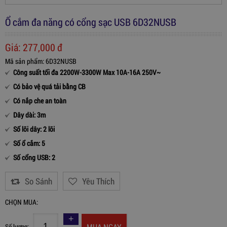
Ổ cắm đa năng có cổng sạc USB 6D32NUSB
Giá:
277,000
đ
Mã sản phẩm: 6D32NUSB
Công suất tối đa 2200W-3300W Max 10A-16A 250V~
Có bảo vệ quá tải bằng CB
Có nắp che an toàn
Dây dài: 3m
Số lõi dây: 2 lõi
Số ổ cắm: 5
Số cổng USB: 2
So Sánh
Yêu Thích
CHỌN MUA:
MUA NGAY
Số lượng: