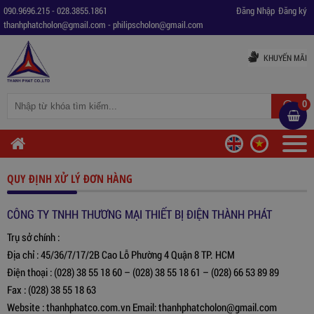
090.9696.215
-
028.3855.1861
Đăng Nhập
Đăng ký
thanhphatcholon@gmail.com
-
philipscholon@gmail.com
KHUYẾN MÃI
0
QUY ĐỊNH XỬ LÝ ĐƠN HÀNG
CÔNG TY TNHH THƯƠNG MẠI THIẾT BỊ ĐIỆN THÀNH PHÁT
Trụ sở chính :
Địa chỉ : 45/36/7/17/2B Cao Lỗ Phường 4 Quận 8 TP. HCM
Điện thoại : (028) 38 55 18 60 – (028) 38 55 18 61 – (028) 66 53 89 89
Fax : (028) 38 55 18 63
Website : thanhphatco.com.vn Email: thanhphatcholon@gmail.com