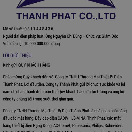
Mã số thuế : 0 3 1 1 4 4 8 4 3 6
Người đại diện pháp luật: Ông Nguyễn Chí Dũng – Chức vụ: Giám Đốc
Vốn điều lệ : 10.000.000.000 đồng
LỜI GIỚI THIỆU
Kính gửi: QUÝ KHÁCH HÀNG
Chào mừng Quý khách đến với Công ty TNHH Thương Mại Thiết Bị Điện
Thành Phát. Lời đầu tiên, Công ty Thành Phát gửi lời chúc sức khỏe và lời
cảm ơn chân thành đến toàn thể Quý khách hàng đã tin tưởng và ủng hộ
công ty chúng tôi trong suốt thời gian qua.
Công ty TNHH Thương Mại Thiết Bị Điện Thành Phát là nhà phân phối hàng
đầu các mặt hàng: Dây cáp điện CADIVI, LS-VINA, Thịnh Phát, các mặt
hàng thiết bị điện Rạng Đông, AC-Comet, Panasonic, Philips, Schneider;