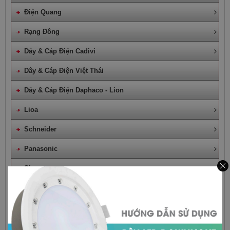
Điện Quang
Rạng Đông
Dây & Cáp Điện Cadivi
Dây & Cáp Điện Việt Thái
Dây & Cáp Điện Daphaco - Lion
Lioa
Schneider
Panasonic
Sino
Mpe
Quạt Điện Công Nghiệp
Đèn Trang Trí