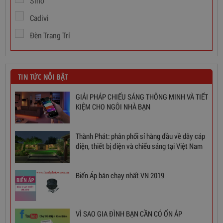
Sino
Cadivi
Đèn Trang Trí
TIN TỨC NỖI BẬT
GIẢI PHÁP CHIẾU SÁNG THÔNG MINH VÀ TIẾT
KIỆM CHO NGÔI NHÀ BẠN
Thành Phát: phân phối sỉ hàng đầu về dây cáp
điện, thiết bị điện và chiếu sáng tại Việt Nam
Ổn Áp 1 Pha SH 5000 II NEW 2020
Biến Áp bán chạy nhất VN 2019
3,380,000
đ
VÌ SAO GIA ĐÌNH BẠN CẦN CÓ ỔN ÁP