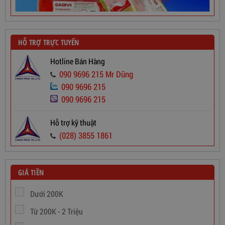
HỖ TRỢ TRỰC TUYẾN
Hotline Bán Hàng
090 9696 215 Mr Dũng
090 9696 215
090 9696 215
Dây Cáp Điện 1 Ruột Cadivi CV 2,5
Hỗ trợ kỹ thuật
565,000
đ
(028) 3855 1861
GIÁ TIỀN
Dưới 200K
Từ 200K - 2 Triệu