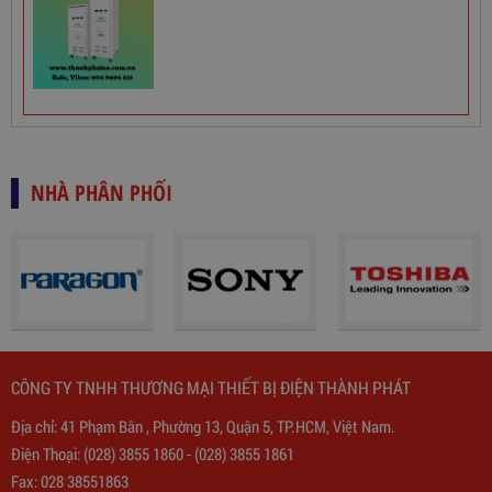
NHÀ PHÂN PHỐI
CÔNG TY TNHH THƯƠNG MẠI THIẾT BỊ ĐIỆN THÀNH PHÁT
Biến Áp Đổi Nguồn DN020
Địa chỉ: 41 Phạm Bân , Phường 13, Quận 5, TP.HCM, Việt Nam.
Điện Thoại:
(028) 3855 1860
-
(028) 3855 1861
775,000
đ
Fax: 028 38551863