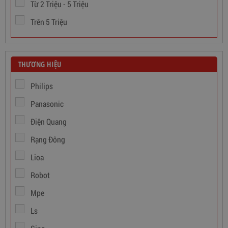
Từ 2 Triệu - 5 Triệu
Trên 5 Triệu
THƯƠNG HIỆU
Philips
Panasonic
Điện Quang
Dây Cáp Điện 1 Ruột Cadivi CV 1,5
Rạng Đông
Lioa
346,000
đ
Robot
Mpe
Ls