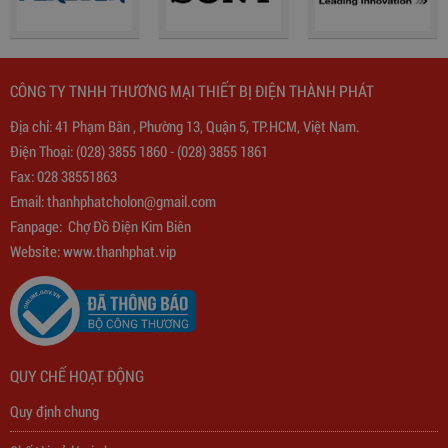
CÔNG TY TNHH THƯƠNG MẠI THIẾT BỊ ĐIỆN THÀNH PHÁT
Địa chỉ: 41 Phạm Bân , Phường 13, Quận 5, TP.HCM, Việt Nam.
Điện Thoại:
(028) 3855 1860
-
(028) 3855 1861
Fax: 028 38551863
Email:
thanhphatcholon@gmail.com
Fanpage:
Chợ Đồ Điện Kim Biên
Biến Áp Đổi Nguồn DN020
Website: www.
thanhphat.vip
775,000
đ
QUY CHẾ HOẠT ĐỘNG
Quy định chung