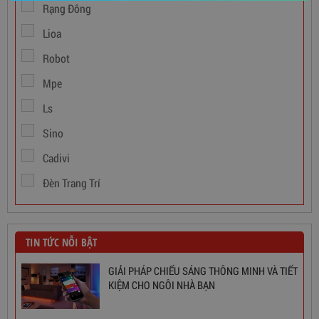
Rạng Đông
Lioa
Robot
Mpe
Dây Cáp Điện 1 Ruột Cadivi CV 1,5
Ls
346,000
đ
Sino
Cadivi
Đèn Trang Trí
TIN TỨC NỖI BẬT
GIẢI PHÁP CHIẾU SÁNG THÔNG MINH VÀ TIẾT
KIỆM CHO NGÔI NHÀ BẠN