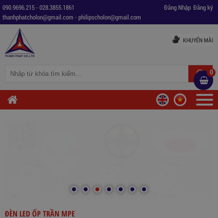
090.9696.215
-
028.3855.1861
Đăng Nhập
Đăng ký
thanhphatcholon@gmail.com
-
philipscholon@gmail.com
KHUYẾN MÃI
0
ĐÈN LED ỐP TRẦN MPE