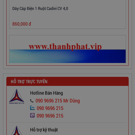
Dây Cáp Điện 1 Ruột Cadivi CV 4,0
860,000
đ
HỖ TRỢ TRỰC TUYẾN
Hotline Bán Hàng
090 9696 215 Mr Dũng
090 9696 215
090 9696 215
Hỗ trợ kỹ thuật