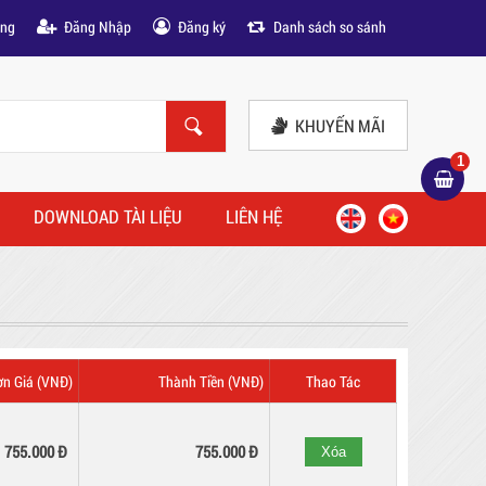
àng
Đăng Nhập
Đăng ký
Danh sách so sánh
KHUYẾN MÃI
1
DOWNLOAD TÀI LIỆU
LIÊN HỆ
ơn Giá (VNĐ)
Thành Tiền (VNĐ)
Thao Tác
755.000 Đ
755.000
Đ
Xóa