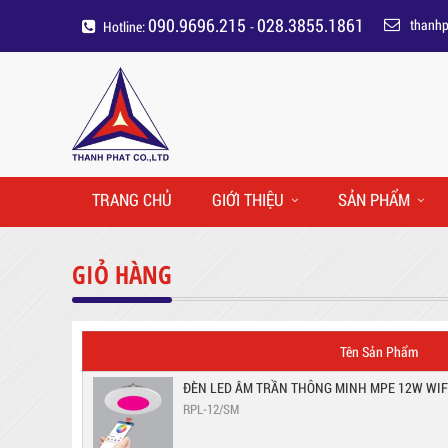
090.9696.215
028.3855.1861
thanh
Hotline:
-
TRANG CHỦ
GIỚI THIỆU
SẢN PHẨM
GIỎ HÀNG
Tên Sản Phẩm
ĐÈN LED ÂM TRẦN THÔNG MINH MPE 12W WIF
RPL-12/SM