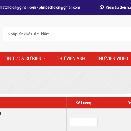
phatcholon@gmail.com
-
philipscholon@gmail.com
Kiểm tra đơn h
TIN TỨC & SỰ KIỆN
THƯ VIỆN ẢNH
THƯ VIỆN VIDEO
Số Lượng
Đ
I