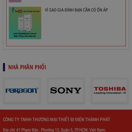
VÌ SAO GIA ĐÌNH BẠN CẦN CÓ ỔN ÁP
NHÀ PHÂN PHỐI
Biến Áp Đổi Nguồn DN020
CÔNG TY TNHH THƯƠNG MẠI THIẾT BỊ ĐIỆN THÀNH PHÁT
Địa chỉ: 41 Phạm Bân , Phường 13, Quận 5, TP.HCM, Việt Nam.
775,000
đ