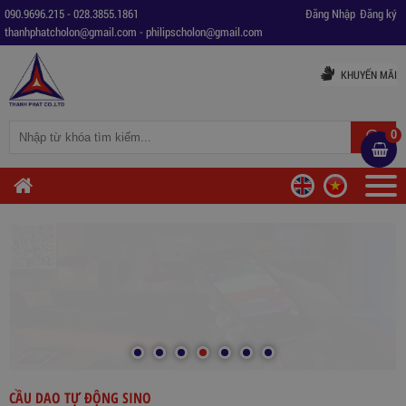
090.9696.215
-
028.3855.1861
Đăng Nhập
Đăng ký
thanhphatcholon@gmail.com
-
philipscholon@gmail.com
KHUYẾN MÃI
0
CẦU DAO TỰ ĐỘNG SINO