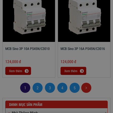
MCB Sino 3P 10A PS45N/C3010
MCB Sino 3P 16A PS45N/C3016
124,000
đ
124,000
đ
Xem thêm
Xem thêm
1
2
3
4
5
DANH MỤC SẢN PHẨM
Nhà Thông Minh