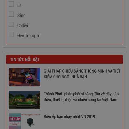
Ls
Sino
Cadivi
Đèn Trang Trí
TIN TỨC NỖI BẬT
GIẢI PHÁP CHIẾU SÁNG THÔNG MINH VÀ TIẾT
KIỆM CHO NGÔI NHÀ BẠN
Thành Phát: phân phối sỉ hàng đầu về dây cáp
Ổn Áp 1 Pha SH 5000 II NEW 2020
điện, thiết bị điện và chiếu sáng tại Việt Nam
3,380,000
đ
Biến Áp bán chạy nhất VN 2019