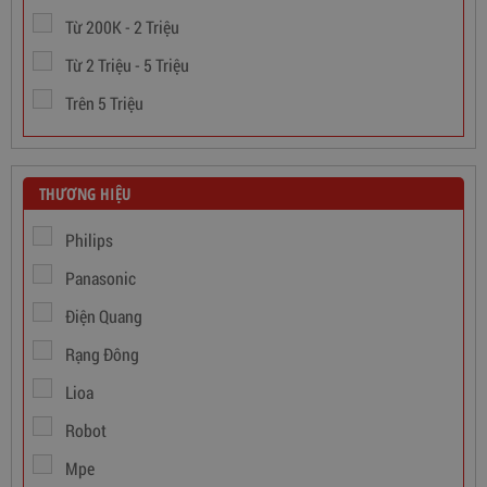
Từ 200K - 2 Triệu
Từ 2 Triệu - 5 Triệu
Trên 5 Triệu
THƯƠNG HIỆU
Philips
Panasonic
Dây Cáp Điện 1 Ruột Cadivi CV 1,5
Điện Quang
Rạng Đông
346,000
đ
Lioa
Robot
Mpe