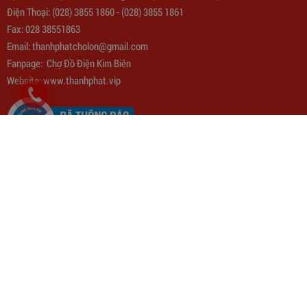
Điện Thoại:
(028) 3855 1860
-
(028) 3855 1861
Fax: 028 38551863
Email:
thanhphatcholon@gmail.com
Fanpage:
Chợ Đồ Điện Kim Biên
Website: www.
thanhphat.vip
QUY CHẾ HOẠT ĐỘNG
Quy định chung
Chế tài xử lý vi phạm
Quy định xử lý đơn hàng
Quyền và Nghĩa vụ người mua
Quyền và Nghĩa vụ người mua
Trạm Sạc Điện Thoại 2D22N5USB