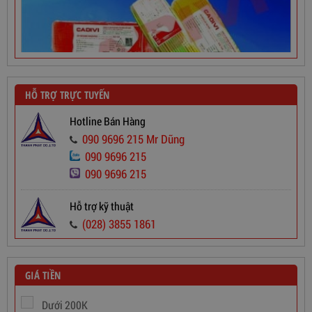
HỖ TRỢ TRỰC TUYẾN
Hotline Bán Hàng
090 9696 215 Mr Dũng
090 9696 215
Dây Cáp Điện 1 Ruột Cadivi CV 2,5
090 9696 215
565,000
đ
Hỗ trợ kỹ thuật
(028) 3855 1861
GIÁ TIỀN
Dưới 200K