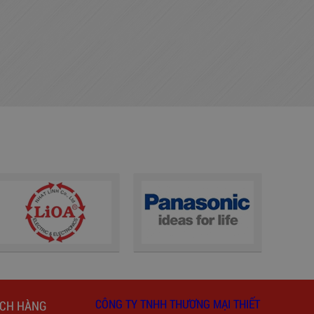
CÔNG TY TNHH THƯƠNG MẠI THIẾT
ÁCH HÀNG