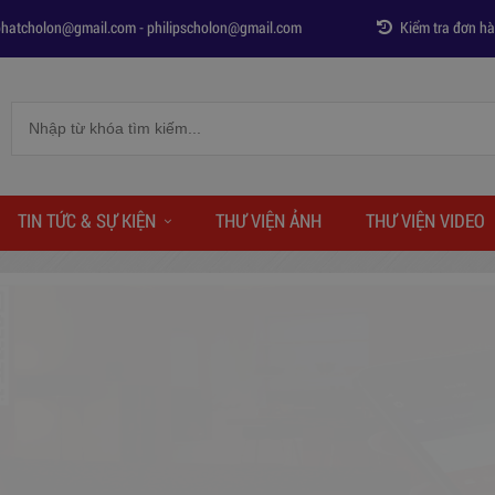
phatcholon@gmail.com
-
philipscholon@gmail.com
Kiểm tra đơn h
TIN TỨC & SỰ KIỆN
THƯ VIỆN ẢNH
THƯ VIỆN VIDEO