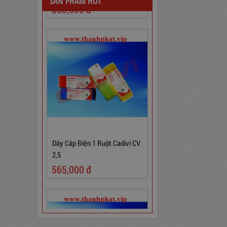
SẢN PHẨM HOT
Dây Cáp Điện 1 Ruột Cadivi CV
2,5
565,000
đ