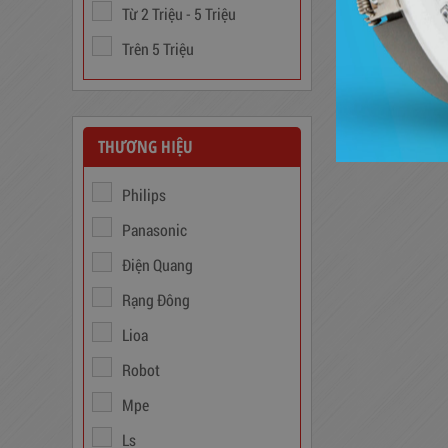
2020
Từ 2 Triệu - 5 Triệu
3,380,000
đ
Trên 5 Triệu
THƯƠNG HIỆU
Philips
Panasonic
Điện Quang
Biến Áp Đổi Nguồn DN020
Rạng Đông
Lioa
775,000
đ
Robot
Mpe
Ls