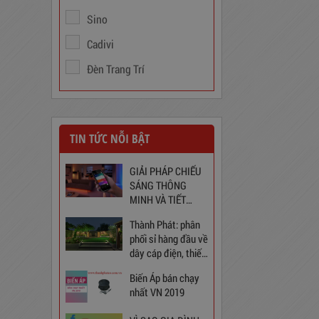
Sino
Cadivi
Đèn Trang Trí
Trạm Sạc Điện Thoại
2D22N5USB
TIN TỨC NỖI BẬT
310,000
đ
GIẢI PHÁP CHIẾU
SÁNG THÔNG
MINH VÀ TIẾT
KIỆM CHO NGÔI
Thành Phát: phân
NHÀ BẠN
phối sỉ hàng đầu về
dây cáp điện, thiết
bị điện và chiếu
Biến Áp bán chạy
sáng tại Việt Nam
nhất VN 2019