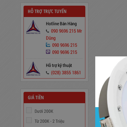
HỖ TRỢ TRỰC TUYẾN
Hotline Bán Hàng
090 9696 215 Mr
Dây Cáp Điện 1 Ruột Cadivi CV
Dũng
1,5
090 9696 215
346,000
đ
090 9696 215
Hỗ trợ kỹ thuật
(028) 3855 1861
GIÁ TIỀN
Dưới 200K
Từ 200K - 2 Triệu
Ổn Áp 1 Pha SH 5000 II NEW