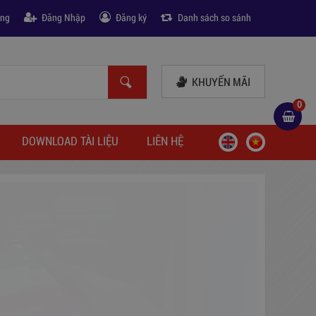
àng
Đăng Nhập
Đăng ký
Danh sách so sánh
KHUYẾN MÃI
0
DOWNLOAD TÀI LIỆU
LIÊN HỆ