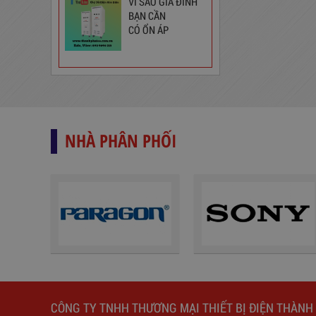
VÌ SAO GIA ĐÌNH
BẠN CẦN
Ổ Cắm Phổ Thông 6S5
CÓ ỔN ÁP
130,000
đ
NHÀ PHÂN PHỐI
Ổ Cắm Đa Năng 6DOF32WN
189,000
đ
CÔNG TY TNHH THƯƠNG MẠI THIẾT BỊ ĐIỆN THÀNH