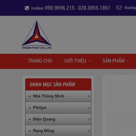
090.9696.215
028.3855.1861
thanh
Hotline:
-
TRANG CHỦ
GIỚI THIỆU
SẢN PHẨM
DANH MỤC SẢN PHẨM
Nhà Thông Minh
Philips
Điện Quang
Rạng Đông