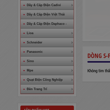
Dây & Cáp Điện Cadivi
Dây & Cáp Điện Việt Thái
Dây & Cáp Điện Daphaco -
Lion
Lioa
Schneider
Panasonic
DÒNG S-F
Sino
Không tìm thấ
Mpe
Quạt Điện Công Nghiệp
Đèn Trang Trí
Dây Cáp Điện 1 Ruột Cadivi CV
4,0
860,000
đ