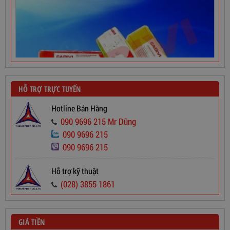
HỖ TRỢ TRỰC TUYẾN
Hotline Bán Hàng
090 9696 215 Mr Dũng
090 9696 215
090 9696 215
Dây Cáp Điện 1 Ruột Cadivi CV 2,5
Hỗ trợ kỹ thuật
565,000
đ
(028) 3855 1861
GIÁ TIỀN