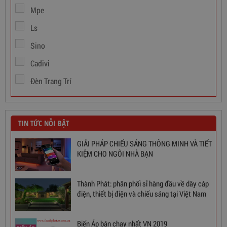
Mpe
Ls
Sino
Cadivi
Đèn Trang Trí
TIN TỨC NỖI BẬT
GIẢI PHÁP CHIẾU SÁNG THÔNG MINH VÀ TIẾT
KIỆM CHO NGÔI NHÀ BẠN
Thành Phát: phân phối sỉ hàng đầu về dây cáp
điện, thiết bị điện và chiếu sáng tại Việt Nam
Ổn Áp 1 Pha SH 5000 II NEW 2020
Biến Áp bán chạy nhất VN 2019