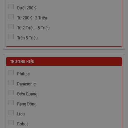
Dưới 200K
Từ 200K - 2 Triệu
Từ 2 Triệu - 5 Triệu
Trên 5 Triệu
THƯƠNG HIỆU
Philips
Panasonic
Điện Quang
Dây Cáp Điện 1 Ruột Cadivi CV 1,5
Rạng Đông
Lioa
346,000
đ
Robot