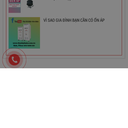
3,380,000
đ
VÌ SAO GIA ĐÌNH BẠN CẦN CÓ ỔN ÁP
NHÀ PHÂN PHỐI
CÔNG TY TNHH THƯƠNG MẠI THIẾT BỊ ĐIỆN THÀNH PHÁT