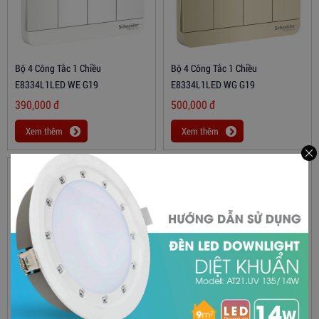
Bộ 4 Công Tắc 1 Chiều
Bộ 4 Công Tắc 1 Chiều
E8334L1LED WE G19
E8334L1LED WG G19
390,000
đ
500,000
đ
Xem thêm
Xem thêm