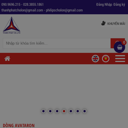
090.9696.215
-
028.3855.1861
Đăng Nhập
Đăng ký
thanhphatcholon@gmail.com
-
philipscholon@gmail.com
KHUYẾN MÃI
0
DÒNG AVATARON