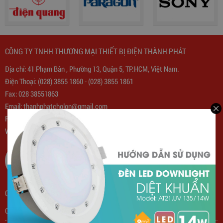
CÔNG TY TNHH THƯƠNG MẠI THIẾT BỊ ĐIỆN THÀNH PHÁT
Địa chỉ: 41 Phạm Bân , Phường 13, Quận 5, TP.HCM, Việt Nam.
Điện Thoại:
(028) 3855 1860
-
(028) 3855 1861
Fax: 028 38551863
Email:
thanhphatcholon@gmail.com
Fanpage:
Chợ Đồ Điện Kim Biên
Website: www.
thanhphat.vip
QUY CHẾ HOẠT ĐỘNG
Quy định chung