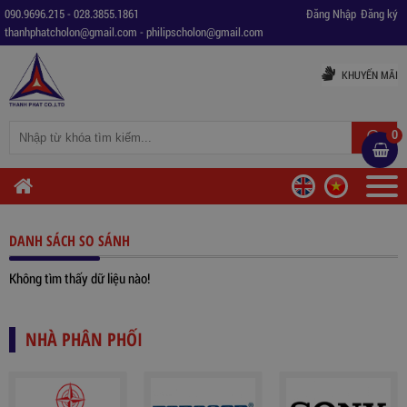
090.9696.215
-
028.3855.1861
Đăng Nhập
Đăng ký
thanhphatcholon@gmail.com
-
philipscholon@gmail.com
KHUYẾN MÃI
0
DANH SÁCH SO SÁNH
Không tìm thấy dữ liệu nào!
NHÀ PHÂN PHỐI