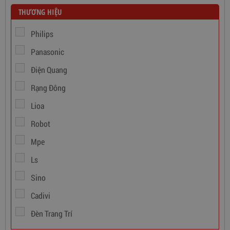
THƯƠNG HIỆU
Philips
Dây Cáp Điện 1 Ruột Cadivi CV 1,5
Panasonic
346,000
đ
Điện Quang
Rạng Đông
Lioa
Robot
Mpe
Ls
Sino
Cadivi
Đèn Trang Trí