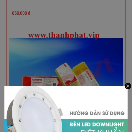
860,000
đ
HỖ TRỢ TRỰC TUYẾN