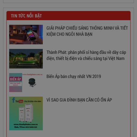
TIN TỨC NỖI BẬT
GIẢI PHÁP CHIẾU SÁNG THÔNG MINH VÀ TIẾT
KIỆM CHO NGÔI NHÀ BẠN
Ổn Áp 1 Pha SH 5000 II NEW 2020
Thành Phát: phân phối sỉ hàng đầu về dây cáp
3,380,000
đ
điện, thiết bị điện và chiếu sáng tại Việt Nam
Biến Áp bán chạy nhất VN 2019
VÌ SAO GIA ĐÌNH BẠN CẦN CÓ ỔN ÁP