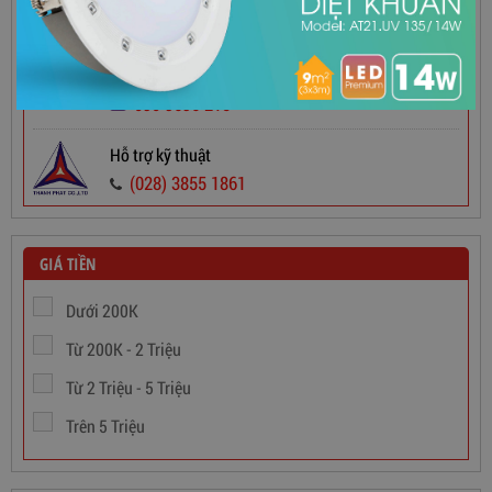
Hotline Bán Hàng
Dây Cáp Điện 1 Ruột Cadivi CV 2,5
090 9696 215 Mr Dũng
090 9696 215
565,000
đ
090 9696 215
Hỗ trợ kỹ thuật
(028) 3855 1861
GIÁ TIỀN
Dưới 200K
Từ 200K - 2 Triệu
Từ 2 Triệu - 5 Triệu
Trên 5 Triệu