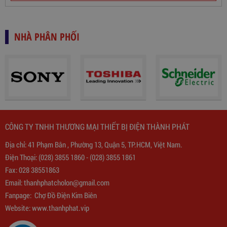
NHÀ PHÂN PHỐI
Biến Áp Đổi Nguồn DN020
775,000
đ
CÔNG TY TNHH THƯƠNG MẠI THIẾT BỊ ĐIỆN THÀNH PHÁT
Địa chỉ: 41 Phạm Bân , Phường 13, Quận 5, TP.HCM, Việt Nam.
Điện Thoại:
(028) 3855 1860
-
(028) 3855 1861
Fax: 028 38551863
Email:
thanhphatcholon@gmail.com
Fanpage:
Chợ Đồ Điện Kim Biên
Website: www.
thanhphat.vip