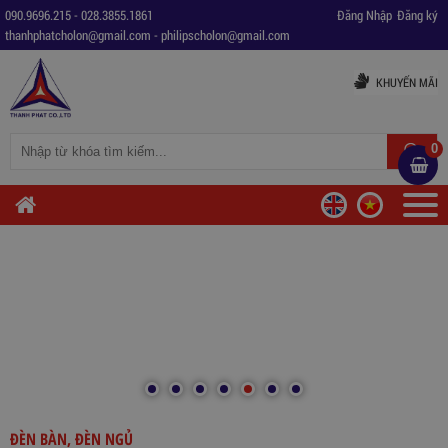
090.9696.215
-
028.3855.1861
Đăng Nhập
Đăng ký
thanhphatcholon@gmail.com
-
philipscholon@gmail.com
KHUYẾN MÃI
0
ĐÈN BÀN, ĐÈN NGỦ