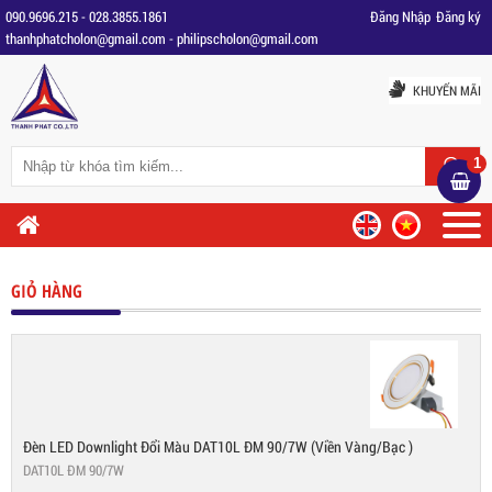
090.9696.215
-
028.3855.1861
Đăng Nhập
Đăng ký
thanhphatcholon@gmail.com
-
philipscholon@gmail.com
KHUYẾN MÃI
1
GIỎ HÀNG
Đèn LED Downlight Đổi Màu DAT10L ĐM 90/7W (viền Vàng/bạc )
DAT10L ĐM 90/7W