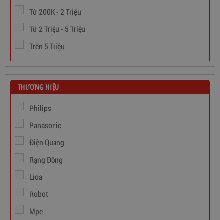
Từ 200K - 2 Triệu
Từ 2 Triệu - 5 Triệu
Trên 5 Triệu
THƯƠNG HIỆU
Philips
Panasonic
Dây Cáp Điện 1 Ruột Cadivi CV 1,5
Điện Quang
Rạng Đông
346,000
đ
Lioa
Robot
Mpe