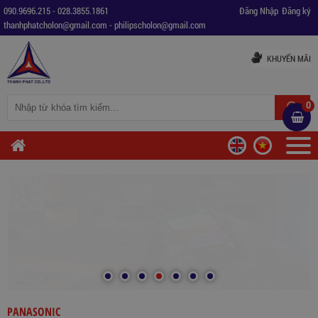
090.9696.215
-
028.3855.1861
Đăng Nhập
Đăng ký
thanhphatcholon@gmail.com
-
philipscholon@gmail.com
KHUYẾN MÃI
0
PANASONIC