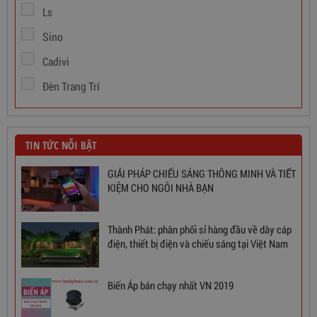
Ls
Sino
Cadivi
Đèn Trang Trí
TIN TỨC NỖI BẬT
GIẢI PHÁP CHIẾU SÁNG THÔNG MINH VÀ TIẾT
KIỆM CHO NGÔI NHÀ BẠN
Thành Phát: phân phối sỉ hàng đầu về dây cáp
Ổn Áp 1 Pha SH 5000 II NEW 2020
điện, thiết bị điện và chiếu sáng tại Việt Nam
3,380,000
đ
Biến Áp bán chạy nhất VN 2019