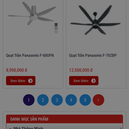
Quạt Trần Panasonic F-60UFN
Quạt Trần Panasonic F-70ZBP
8,990,000
đ
12,500,000
đ
Xem thêm
Xem thêm
1
2
3
4
5
DANH MỤC SẢN PHẨM
Nhà Thông Minh