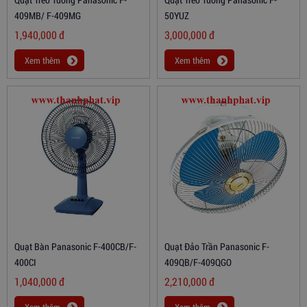
409MB/ F-409MG
50YUZ
1,940,000
đ
3,000,000
đ
Xem thêm
Xem thêm
Quạt Bàn Panasonic F-400CB/F-
Quạt Đảo Trần Panasonic F-
400CI
409QB/F-409QGO
1,040,000
đ
2,210,000
đ