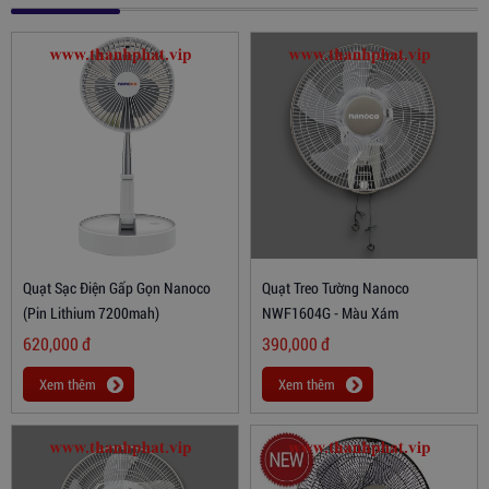
Quạt Sạc Điện Gấp Gọn Nanoco
Quạt Treo Tường Nanoco
(Pin Lithium 7200mah)
NWF1604G - Màu Xám
620,000
đ
390,000
đ
Xem thêm
Xem thêm