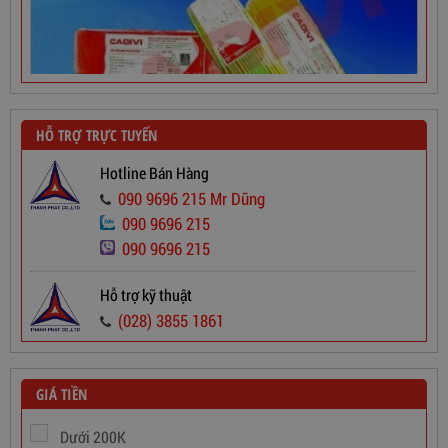
HỖ TRỢ TRỰC TUYẾN
Hotline Bán Hàng
090 9696 215 Mr Dũng
090 9696 215
Dây Cáp Điện 1 Ruột Cadivi CV 2,5
090 9696 215
565,000
đ
Hỗ trợ kỹ thuật
(028) 3855 1861
GIÁ TIỀN
Dưới 200K