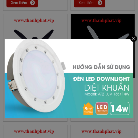
Xem thêm
Xem thêm
Quạt Trần Panasonic F-60XDN
Quạt Trần Panasonic F-60TAN
5,770,000
đ
6,740,000
đ
Xem thêm
Xem thêm