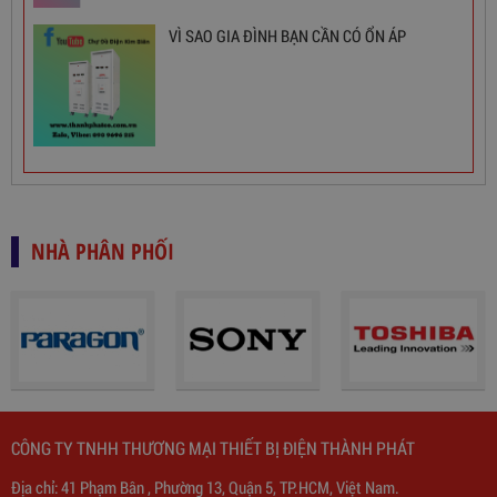
VÌ SAO GIA ĐÌNH BẠN CẦN CÓ ỔN ÁP
NHÀ PHÂN PHỐI
Biến Áp Đổi Nguồn DN020
CÔNG TY TNHH THƯƠNG MẠI THIẾT BỊ ĐIỆN THÀNH PHÁT
Địa chỉ: 41 Phạm Bân , Phường 13, Quận 5, TP.HCM, Việt Nam.
775,000
đ