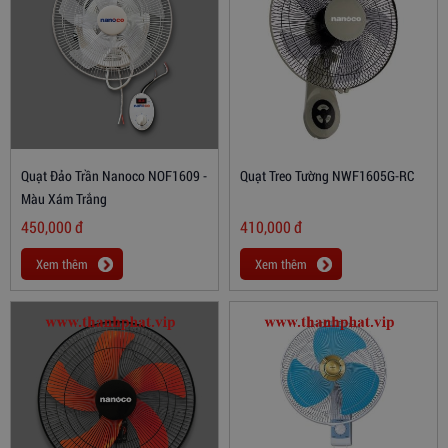
Quạt Đảo Trần Nanoco NOF1609 -
Quạt Treo Tường NWF1605G-RC
Màu Xám Trắng
450,000
đ
410,000
đ
Xem thêm
Xem thêm