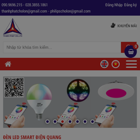
090.9696.215
-
028.3855.1861
Đăng Nhập
Đăng ký
thanhphatcholon@gmail.com
-
philipscholon@gmail.com
KHUYẾN MÃI
0
ĐÈN LED SMART ĐIỆN QUANG