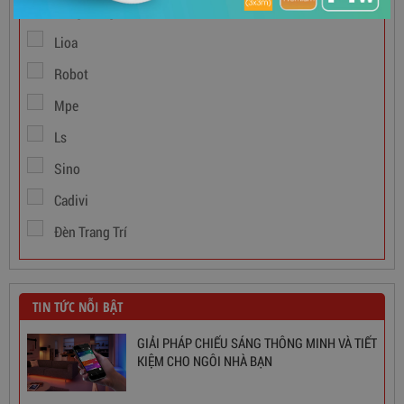
Rạng Đông
Dây Cáp Điện 1 Ruột Cadivi CV 1,5
Lioa
Robot
346,000
đ
Mpe
Ls
Sino
Cadivi
Đèn Trang Trí
TIN TỨC NỖI BẬT
GIẢI PHÁP CHIẾU SÁNG THÔNG MINH VÀ TIẾT
KIỆM CHO NGÔI NHÀ BẠN