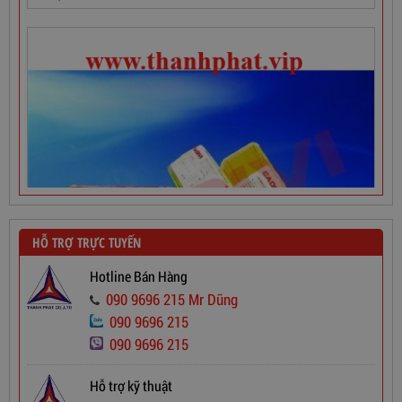
HỖ TRỢ TRỰC TUYẾN
Hotline Bán Hàng
090 9696 215 Mr Dũng
090 9696 215
090 9696 215
Dây Cáp Điện 1 Ruột Cadivi CV 2,5
Hỗ trợ kỹ thuật