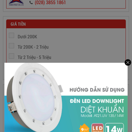
(028) 3855 1861
565,000
đ
GIÁ TIỀN
Dưới 200K
Từ 200K - 2 Triệu
Từ 2 Triệu - 5 Triệu
Trên 5 Triệu
THƯƠNG HIỆU
Philips
Panasonic
Điện Quang