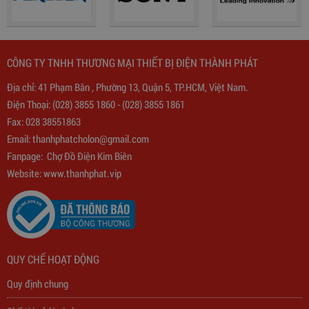
CÔNG TY TNHH THƯƠNG MẠI THIẾT BỊ ĐIỆN THÀNH PHÁT
Địa chỉ: 41 Phạm Bân , Phường 13, Quận 5, TP.HCM, Việt Nam.
Biến Áp Đổi Nguồn DN020
Điện Thoại:
(028) 3855 1860
-
(028) 3855 1861
Fax: 028 38551863
775,000
đ
Email:
thanhphatcholon@gmail.com
Fanpage:
Chợ Đồ Điện Kim Biên
Website: www.
thanhphat.vip
QUY CHẾ HOẠT ĐỘNG
Quy định chung