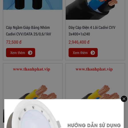
Cáp Ngầm Giáp Băng Nhôm
Dây Cáp Điện 4 Lõi Cadivi CVV
Cadivi CVV/DATA 25/0,6/1kV
3x400+1x240
72,500
đ
2,946,400
đ
Xem thêm
Xem thêm