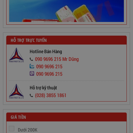
HỖ TRỢ TRỰC TUYẾN
Hotline Bán Hàng
090 9696 215 Mr Dũng
090 9696 215
090 9696 215
Dây Cáp Điện 1 Ruột Cadivi CV 2,5
Hỗ trợ kỹ thuật
565,000
đ
(028) 3855 1861
GIÁ TIỀN
Dưới 200K