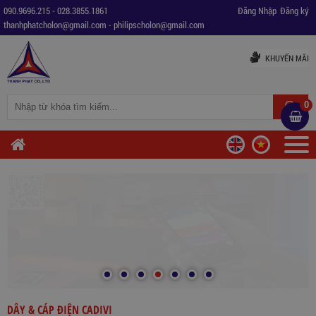
090.9696.215
-
028.3855.1861
Đăng Nhập
Đăng ký
thanhphatcholon@gmail.com
-
philipscholon@gmail.com
KHUYẾN MÃI
0
DÂY & CÁP ĐIỆN CADIVI