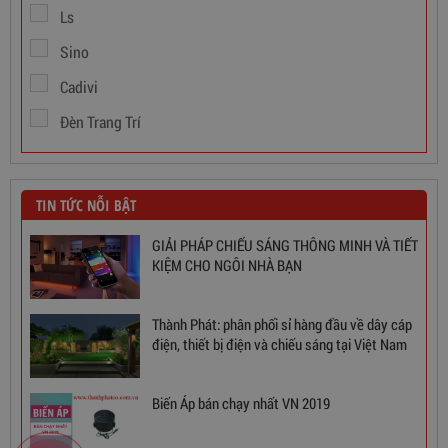
Ls
Sino
Cadivi
Đèn Trang Trí
TIN TỨC NỖI BẬT
GIẢI PHÁP CHIẾU SÁNG THÔNG MINH VÀ TIẾT
KIỆM CHO NGÔI NHÀ BẠN
Thành Phát: phân phối sỉ hàng đầu về dây cáp
điện, thiết bị điện và chiếu sáng tại Việt Nam
Ổn Áp 1 Pha SH 5000 II NEW 2020
Biến Áp bán chạy nhất VN 2019
3,380,000
đ