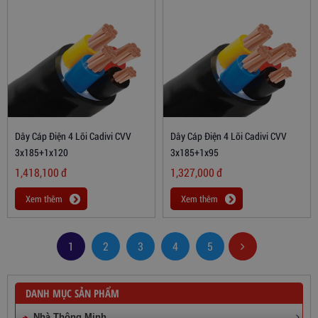
Dây Cáp Điện 4 Lõi Cadivi CVV
Dây Cáp Điện 4 Lõi Cadivi CVV
3x185+1x120
3x185+1x95
1,418,100
đ
1,327,000
đ
Xem thêm
Xem thêm
1
2
3
4
5
DANH MỤC SẢN PHẨM
Nhà Thông Minh