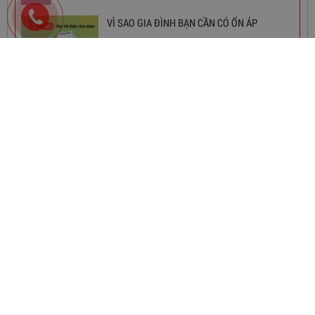
VÌ SAO GIA ĐÌNH BẠN CẦN CÓ ỔN ÁP
NHÀ PHÂN PHỐI
CÔNG TY TNHH THƯƠNG MẠI THIẾT BỊ ĐIỆN THÀNH PHÁT
Biến Áp Đổi Nguồn DN020
Địa chỉ: 41 Phạm Bân , Phường 13, Quận 5, TP.HCM, Việt Nam.