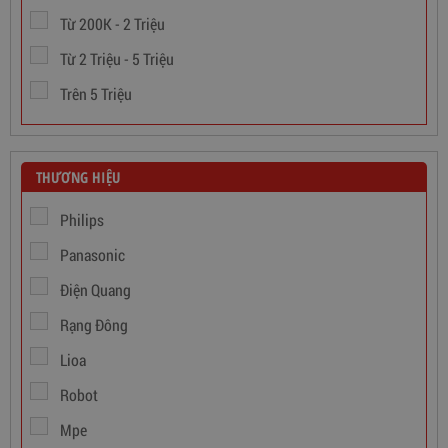
Từ 200K - 2 Triệu
Từ 2 Triệu - 5 Triệu
Trên 5 Triệu
THƯƠNG HIỆU
Philips
Panasonic
Điện Quang
Dây Cáp Điện 1 Ruột Cadivi CV 1,5
Rạng Đông
Lioa
346,000
đ
Robot
Mpe