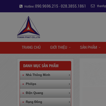
090.9696.215
028.3855.1861
thanh
Hotline:
-
TRANG CHỦ
GIỚI THIỆU
SẢN PHẨM
DANH MỤC SẢN PHẨM
Nhà Thông Minh
Philips
Điện Quang
Rạng Đông