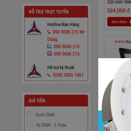
220-240V 50
584,000
đ
HỖ TRỢ TRỰC TUYẾN
Xem thêm
Hotline Bán Hàng
090 9696 215 Mr
Dây Cáp Điện 1 Ruột Cadivi CV
Dũng
1,5
090 9696 215
346,000
đ
090 9696 215
Hỗ trợ kỹ thuật
(028) 3855 1861
GIÁ TIỀN
Đèn Pha LED
220-240V 30
Dưới 200K
454,000
đ
Từ 200K - 2 Triệu
Ổn Áp 1 Pha SH 5000 II NEW
Xem thêm