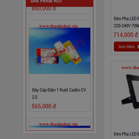
SẢN PHẨM HOT
Đèn Pha LED
220-240V 70
714,000
đ
Xem thêm
Dây Cáp Điện 1 Ruột Cadivi CV
2,5
565,000
đ
Đèn Pha LED