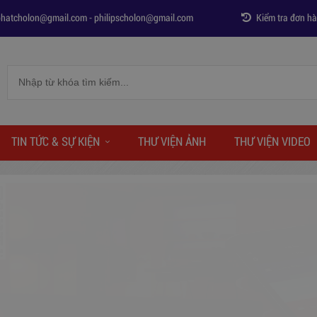
phatcholon@gmail.com
-
philipscholon@gmail.com
Kiểm tra đơn h
TIN TỨC & SỰ KIỆN
THƯ VIỆN ẢNH
THƯ VIỆN VIDEO