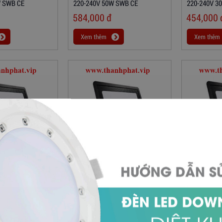
W SWB CE
220-240V 50W SWB CE
220-240V 3
584,000
đ
454,000
Xem thêm
Xem thêm
 BVP150 LED25/WW
Đèn Pha LED BVP150 LED17/CW
Đèn Pha LE
W SWB CE
220-240V 20W SWB CE
220-240V 2
259,000
đ
259,000
Xem thêm
Xem thêm