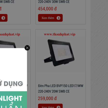
0W SWB CE
220-240V 30W SWB CE
đ
454,000
đ
Xem thêm
D BVP150 LED17/NW
Đèn Pha LED BVP150 LED17/WW
0W SWB CE
220-240V 20W SWB CE
đ
259,000
đ
Xem thêm