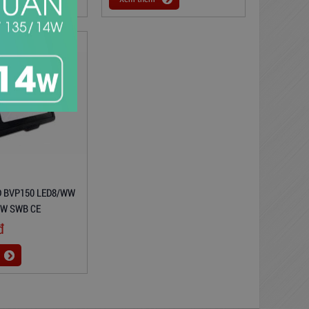
D BVP150 LED8/WW
0W SWB CE
đ