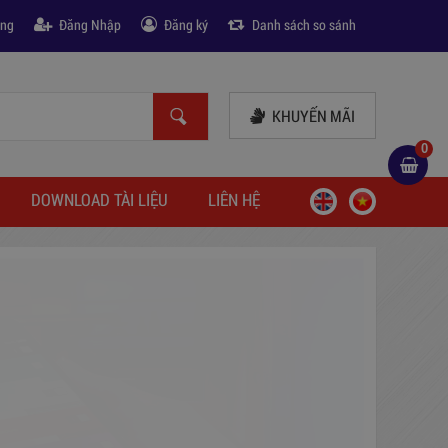
àng
Đăng Nhập
Đăng ký
Danh sách so sánh
KHUYẾN MÃI
0
DOWNLOAD TÀI LIỆU
LIÊN HỆ