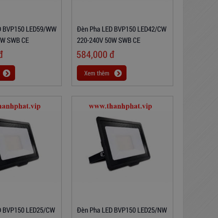
D BVP150 LED59/WW
Đèn Pha LED BVP150 LED42/CW
0W SWB CE
220-240V 50W SWB CE
đ
584,000
đ
Xem thêm
D BVP150 LED25/CW
Đèn Pha LED BVP150 LED25/NW