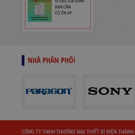
VÌ SAO GIA ĐÌNH
BẠN CẦN
Ổ Cắm Phổ Thông 6S5
CÓ ỔN ÁP
130,000
đ
NHÀ PHÂN PHỐI
Ổ Cắm Đa Năng 6DOF32WN
189,000
đ
CÔNG TY TNHH THƯƠNG MẠI THIẾT BỊ ĐIỆN THÀNH