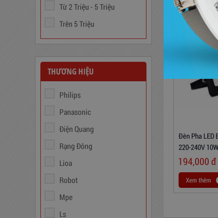
2020
Từ 2 Triệu - 5 Triệu
3,380,000
đ
Trên 5 Triệu
THƯƠNG HIỆU
Philips
Panasonic
Điện Quang
Đèn Pha LED
Rạng Đông
Biến Áp Đổi Nguồn DN020
220-240V 10
194,000
đ
Lioa
775,000
đ
Robot
Xem thêm
Mpe
Ls