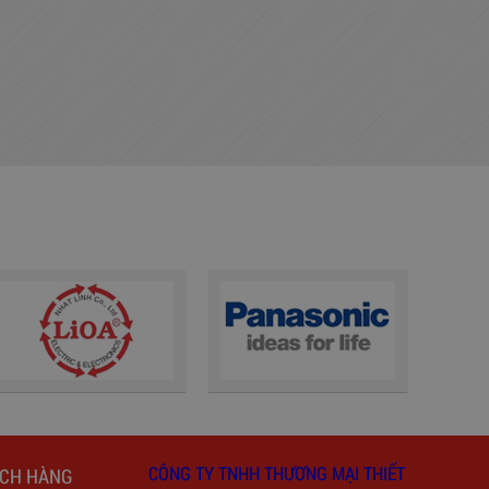
CÔNG TY TNHH THƯƠNG MẠI THIẾT
ÁCH HÀNG