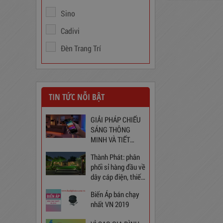
Sino
Cadivi
Đèn Trang Trí
Trạm Sạc Điện Thoại
2D22N5USB
TIN TỨC NỖI BẬT
310,000
đ
GIẢI PHÁP CHIẾU
SÁNG THÔNG
MINH VÀ TIẾT
KIỆM CHO NGÔI
Thành Phát: phân
NHÀ BẠN
phối sỉ hàng đầu về
dây cáp điện, thiết
bị điện và chiếu
Biến Áp bán chạy
sáng tại Việt Nam
nhất VN 2019