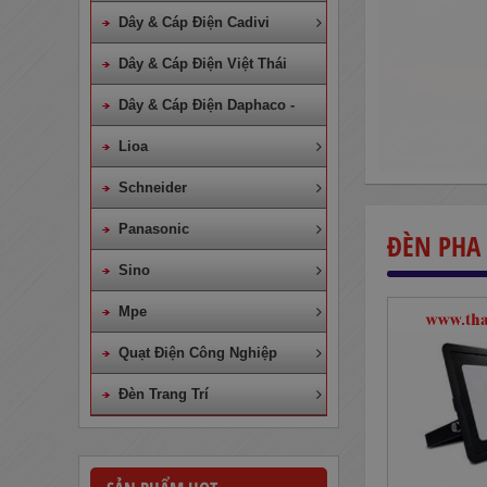
Dây & Cáp Điện Cadivi
Dây & Cáp Điện Việt Thái
Dây & Cáp Điện Daphaco -
Lion
Lioa
Schneider
Panasonic
ĐÈN PHA
Sino
Mpe
Quạt Điện Công Nghiệp
Đèn Trang Trí
Dây Cáp Điện 1 Ruột Cadivi CV
4,0
860,000
đ