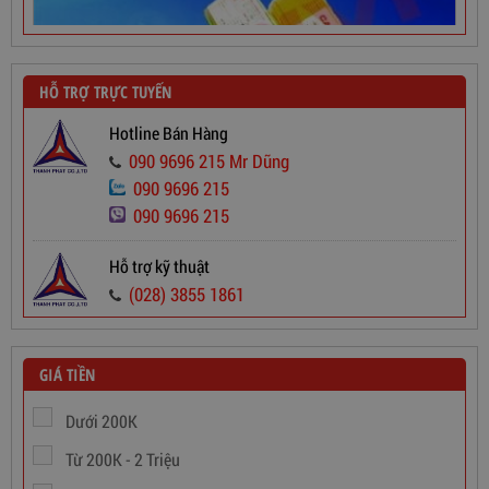
HỖ TRỢ TRỰC TUYẾN
Hotline Bán Hàng
090 9696 215 Mr Dũng
090 9696 215
090 9696 215
Dây Cáp Điện 1 Ruột Cadivi CV 2,5
Hỗ trợ kỹ thuật
(028) 3855 1861
565,000
đ
GIÁ TIỀN
Dưới 200K
Từ 200K - 2 Triệu