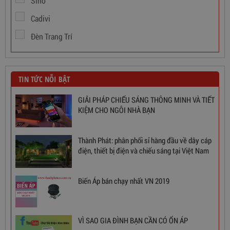
Sino
Cadivi
Đèn Trang Trí
TIN TỨC NỖI BẬT
GIẢI PHÁP CHIẾU SÁNG THÔNG MINH VÀ TIẾT
KIỆM CHO NGÔI NHÀ BẠN
Thành Phát: phân phối sỉ hàng đầu về dây cáp
điện, thiết bị điện và chiếu sáng tại Việt Nam
Ổn Áp 1 Pha SH 5000 II NEW 2020
Biến Áp bán chạy nhất VN 2019
3,380,000
đ
VÌ SAO GIA ĐÌNH BẠN CẦN CÓ ỔN ÁP