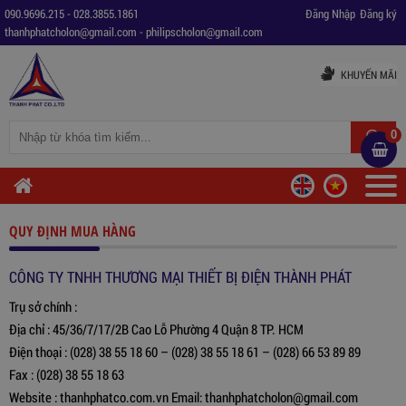
090.9696.215
-
028.3855.1861
Đăng Nhập
Đăng ký
thanhphatcholon@gmail.com
-
philipscholon@gmail.com
KHUYẾN MÃI
0
QUY ĐỊNH MUA HÀNG
CÔNG TY TNHH THƯƠNG MẠI THIẾT BỊ ĐIỆN THÀNH PHÁT
Trụ sở chính :
Địa chỉ : 45/36/7/17/2B Cao Lỗ Phường 4 Quận 8 TP. HCM
Điện thoại : (028) 38 55 18 60 – (028) 38 55 18 61 – (028) 66 53 89 89
Fax : (028) 38 55 18 63
Website : thanhphatco.com.vn Email: thanhphatcholon@gmail.com