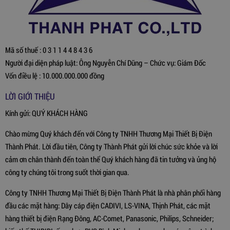
Mã số thuế : 0 3 1 1 4 4 8 4 3 6
Người đại diện pháp luật: Ông Nguyễn Chí Dũng – Chức vụ: Giám Đốc
Vốn điều lệ : 10.000.000.000 đồng
LỜI GIỚI THIỆU
Kính gửi: QUÝ KHÁCH HÀNG
Chào mừng Quý khách đến với Công ty TNHH Thương Mại Thiết Bị Điện
Thành Phát. Lời đầu tiên, Công ty Thành Phát gửi lời chúc sức khỏe và lời
cảm ơn chân thành đến toàn thể Quý khách hàng đã tin tưởng và ủng hộ
công ty chúng tôi trong suốt thời gian qua.
Công ty TNHH Thương Mại Thiết Bị Điện Thành Phát là nhà phân phối hàng
đầu các mặt hàng: Dây cáp điện CADIVI, LS-VINA, Thịnh Phát, các mặt
hàng thiết bị điện Rạng Đông, AC-Comet, Panasonic, Philips, Schneider;