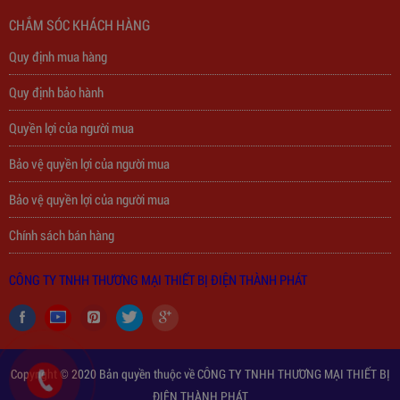
Trạm Sạc Điện Thoại 2D22N5USB
CHẮM SÓC KHÁCH HÀNG
310,000
đ
Quy định mua hàng
Quy định bảo hành
Quyền lợi của người mua
Bảo vệ quyền lợi của người mua
Bảo vệ quyền lợi của người mua
Chính sách bán hàng
CÔNG TY TNHH THƯƠNG MẠI THIẾT BỊ ĐIỆN THÀNH PHÁT
Copyright © 2020 Bản quyền thuộc về CÔNG TY TNHH THƯƠNG MẠI THIẾT BỊ
ĐIỆN THÀNH PHÁT