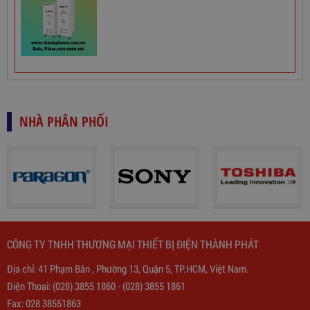
NHÀ PHÂN PHỐI
CÔNG TY TNHH THƯƠNG MẠI THIẾT BỊ ĐIỆN THÀNH PHÁT
Địa chỉ: 41 Phạm Bân , Phường 13, Quận 5, TP.HCM, Việt Nam.
Biến Áp Đổi Nguồn DN020
Điện Thoại:
(028) 3855 1860
-
(028) 3855 1861
Fax: 028 38551863