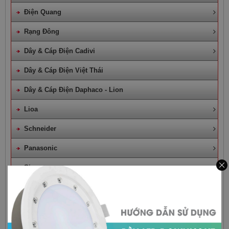
Điện Quang
Rạng Đông
Dây & Cáp Điện Cadivi
Dây & Cáp Điện Việt Thái
Dây & Cáp Điện Daphaco - Lion
Lioa
Schneider
Panasonic
Sino
Mpe
Quạt Điện Công Nghiệp
Đèn Trang Trí