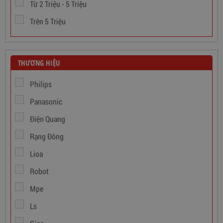
Từ 2 Triệu - 5 Triệu
Trên 5 Triệu
THƯƠNG HIỆU
Philips
Panasonic
Điện Quang
Rạng Đông
Dây Cáp Điện 1 Ruột Cadivi CV 1,5
Lioa
346,000
đ
Robot
Mpe
Ls