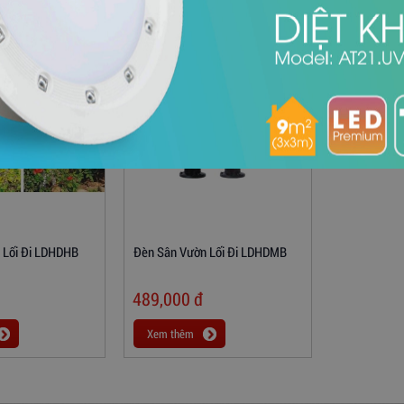
 Lối Đi LDHDHB
Đèn Sân Vườn Lối Đi LDHDMB
489,000
đ
Xem thêm