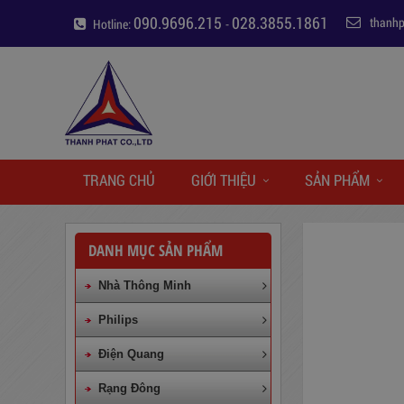
090.9696.215
028.3855.1861
thanh
Hotline:
-
TRANG CHỦ
GIỚI THIỆU
SẢN PHẨM
DANH MỤC SẢN PHẨM
Nhà Thông Minh
Philips
Điện Quang
Rạng Đông