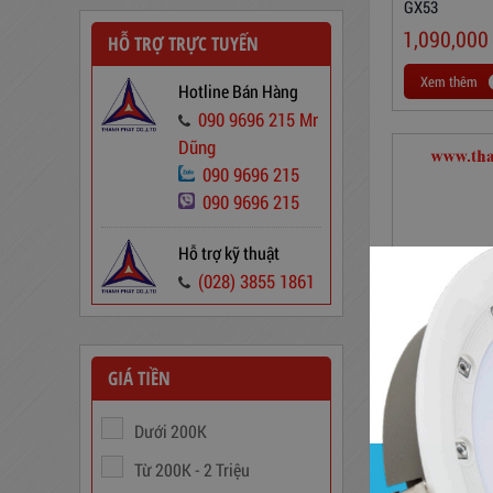
GX53
1,090,000
HỖ TRỢ TRỰC TUYẾN
Xem thêm
Hotline Bán Hàng
090 9696 215 Mr
Dũng
Dây Cáp Điện 1 Ruột Cadivi CV
1,5
090 9696 215
090 9696 215
346,000
đ
Hỗ trợ kỹ thuật
(028) 3855 1861
GIÁ TIỀN
Đèn Sân Vườn
Dưới 200K
1,290,000
Từ 200K - 2 Triệu
Xem thêm