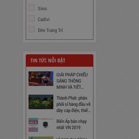
Sino
Cadivi
Đèn Trang Trí
Trạm Sạc Điện Thoại
TIN TỨC NỖI BẬT
2D22N5USB
310,000
đ
GIẢI PHÁP CHIẾU
SÁNG THÔNG
MINH VÀ TIẾT
KIỆM CHO NGÔI
Thành Phát: phân
NHÀ BẠN
phối sỉ hàng đầu về
dây cáp điện, thiết
bị điện và chiếu
Biến Áp bán chạy
sáng tại Việt Nam
nhất VN 2019