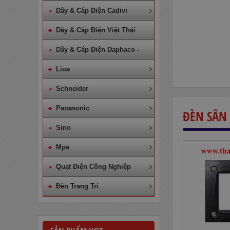
Dây & Cáp Điện Cadivi
Dây & Cáp Điện Việt Thái
Dây & Cáp Điện Daphaco -
Lion
Lioa
Schneider
Panasonic
ĐÈN SÂN
Sino
Mpe
Quạt Điện Công Nghiệp
Đèn Trang Trí
Dây Cáp Điện 1 Ruột Cadivi CV
4,0