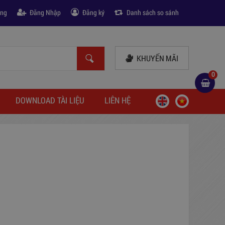
àng
Đăng Nhập
Đăng ký
Danh sách so sánh
KHUYẾN MÃI
0
DOWNLOAD TÀI LIỆU
LIÊN HỆ