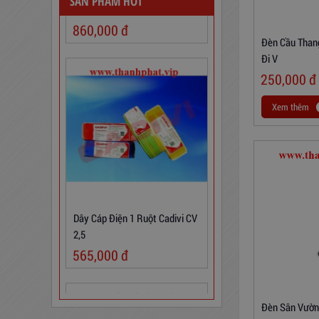
860,000
đ
SẢN PHẨM HOT
Đèn Cầu Thang
Đi V
250,000
đ
Xem thêm
Dây Cáp Điện 1 Ruột Cadivi CV
2,5
565,000
đ
Đèn Sân Vườn