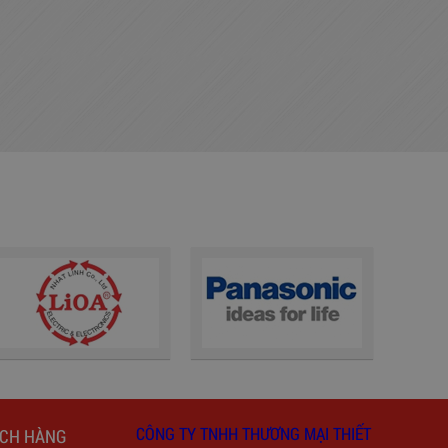
CÔNG TY TNHH THƯƠNG MẠI THIẾT
ÁCH HÀNG