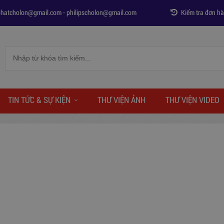
phatcholon@gmail.com
-
philipscholon@gmail.com
Kiểm tra đơn h
TIN TỨC & SỰ KIỆN
THƯ VIỆN ẢNH
THƯ VIỆN VIDEO