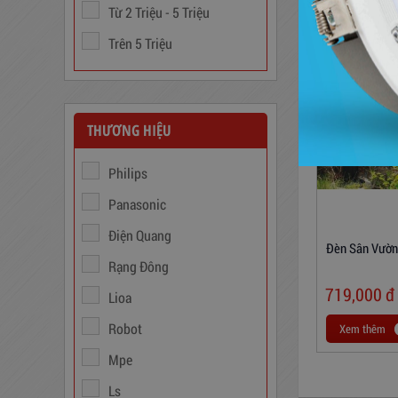
Ổn Áp 1 Pha SH 5000 II NEW
Từ 2 Triệu - 5 Triệu
2020
Trên 5 Triệu
3,380,000
đ
THƯƠNG HIỆU
Philips
Panasonic
Điện Quang
Đèn Sân Vườn
Rạng Đông
Biến Áp Đổi Nguồn DN020
719,000
đ
Lioa
775,000
đ
Robot
Xem thêm
Mpe
Ls