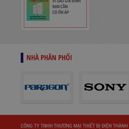
VÌ SAO GIA ĐÌNH
BẠN CẦN
CÓ ỔN ÁP
Ổ Cắm Phổ Thông 6S5
130,000
đ
NHÀ PHÂN PHỐI
Ổ Cắm Đa Năng 6DOF32WN
189,000
đ
CÔNG TY TNHH THƯƠNG MẠI THIẾT BỊ ĐIỆN THÀNH