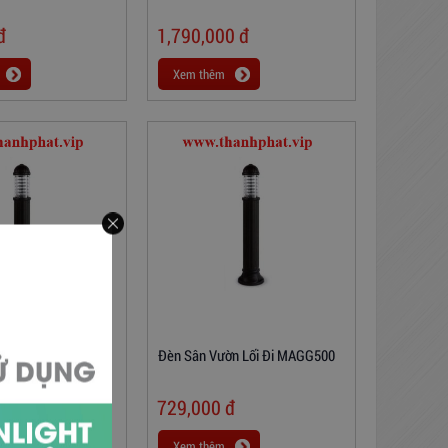
đ
1,790,000
đ
Xem thêm
ờn Lối Đi MAGG650
Đèn Sân Vườn Lối Đi MAGG500
đ
729,000
đ
Xem thêm