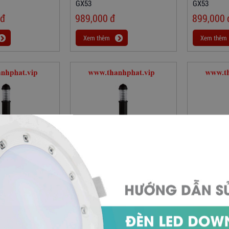
GX53
GX53
đ
989,000
đ
899,000
Xem thêm
Xem thêm
 Lối Đi MAGG1100
Đèn Sân Vườn Lối Đi MAGG800
Đèn Sân Vư
đ
910,000
đ
819,000
Xem thêm
Xem thêm