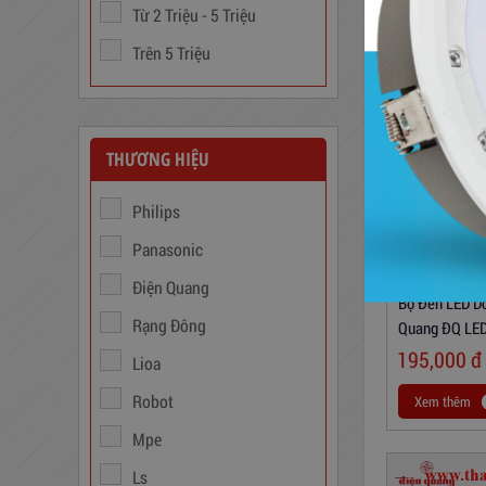
Từ 2 Triệu - 5 Triệu
Trên 5 Triệu
Biến Áp Đổi Nguồn DN020
THƯƠNG HIỆU
775,000
đ
Philips
Panasonic
Điện Quang
Bộ Đèn LED D
Rạng Đông
Quang ĐQ LE
Daylight, Bóng
195,000
đ
Lioa
Robot
Xem thêm
Mpe
Ls
Trạm Sạc Điện Thoại