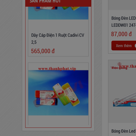
SẢN PHẨM HOT
Bóng Đèn LED
Dây Cáp Điện 1 Ruột Cadivi CV
LEDDW01 247
2,5
Coolwhite)
87,000
đ
565,000
đ
Xem thêm
Dây Cáp Điện 1 Ruột Cadivi CV
1,5
Bóng Đèn Led
346,000
đ