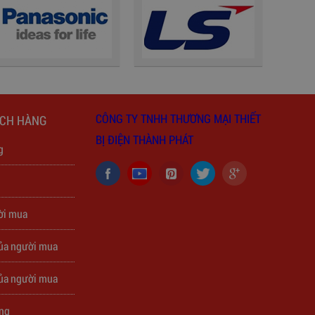
CÔNG TY TNHH THƯƠNG MẠI THIẾT
ÁCH HÀNG
BỊ ĐIỆN THÀNH PHÁT
g
h
ời mua
của người mua
của người mua
àng