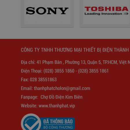
Ổ Cắm Đa Năng Có Cổng Sạc
USB 6D32NUSB
277,000
đ
CÔNG TY TNHH THƯƠNG MẠI THIẾT BỊ ĐIỆN THÀNH
Địa chỉ: 41 Phạm Bân , Phường 13, Quận 5, TP.HCM, Việt 
Điện Thoại:
(028) 3855 1860
-
(028) 3855 1861
Fax: 028 38551863
Email:
thanhphatcholon@gmail.com
Fanpage:
Chợ Đồ Điện Kim Biên
ĐÈN LED ÂM TRẦN THÔNG
Website: www.
thanhphat.vip
MINH MPE 12W WIFI
755,000
đ