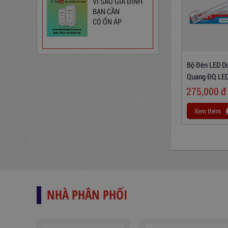
VÌ SAO GIA ĐÌNH
BẠN CẦN
CÓ ỔN ÁP
Bộ Đèn LED D
Quang ĐQ LE
Warmwhite)
275,000
đ
Ổ Cắm Đa Năng 6DOF32WN
Xem thêm
189,000
đ
NHÀ PHÂN PHỐI