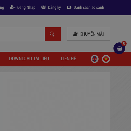
àng
Đăng Nhập
Đăng ký
Danh sách so sánh
KHUYẾN MÃI
0
DOWNLOAD TÀI LIỆU
LIÊN HỆ