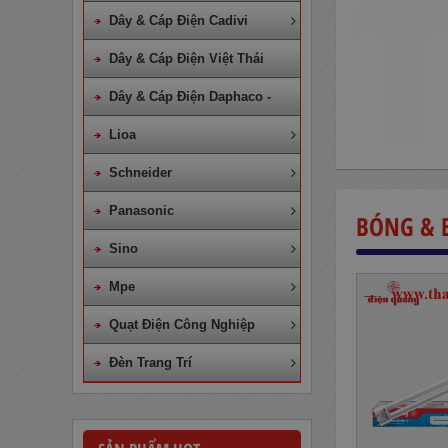
Dây & Cáp Điện Cadivi
Dây & Cáp Điện Việt Thái
Dây & Cáp Điện Daphaco -
Lion
Lioa
Schneider
Dây Cáp Điện 1 Ruột Cadivi CV
Panasonic
BÓNG & 
4,0
Sino
860,000
đ
Mpe
Quạt Điện Công Nghiệp
Đèn Trang Trí