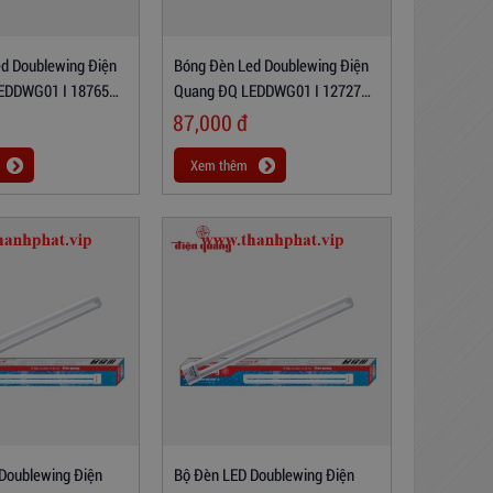
d Doublewing Điện
Bóng Đèn Led Doublewing Điện
EDDWG01 I 18765
Quang ĐQ LEDDWG01 I 12727
ht)
(12W, Warmwhite )
87,000
đ
Xem thêm
Doublewing Điện
Bộ Đèn LED Doublewing Điện