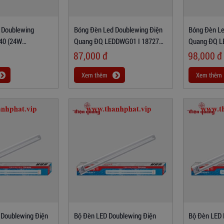
 Doublewing
Bóng Đèn Led Doublewing Điện
Bóng Đèn Le
40 (24W
Quang ĐQ LEDDWG01 I 18727
Quang ĐQ L
(18W, Warmwhite)
(18W, Daylig
87,000
đ
98,000
đ
Xem thêm
Xem thêm
 Doublewing Điện
Bộ Đèn LED Doublewing Điện
Bộ Đèn LED 