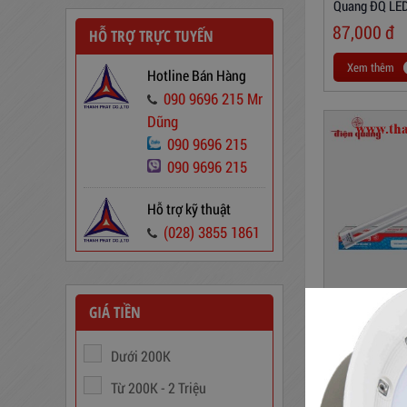
Quang ĐQ LE
(12W, Daylight
87,000
đ
HỖ TRỢ TRỰC TUYẾN
Xem thêm
Hotline Bán Hàng
090 9696 215 Mr
Dũng
090 9696 215
090 9696 215
Hỗ trợ kỹ thuật
(028) 3855 1861
Ổn Áp 1 Pha SH 5000 II NEW
2020
3,380,000
đ
GIÁ TIỀN
Bộ Đèn LED D
Quang ĐQ LE
Dưới 200K
(24W, Daylight
183,000
đ
Máng Mini)
Từ 200K - 2 Triệu
Xem thêm