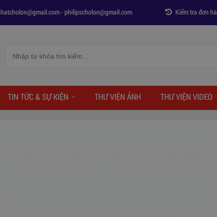
phatcholon@gmail.com
-
philipscholon@gmail.com
Kiểm tra đơn h
TIN TỨC & SỰ KIỆN
THƯ VIỆN ẢNH
THƯ VIỆN VIDEO