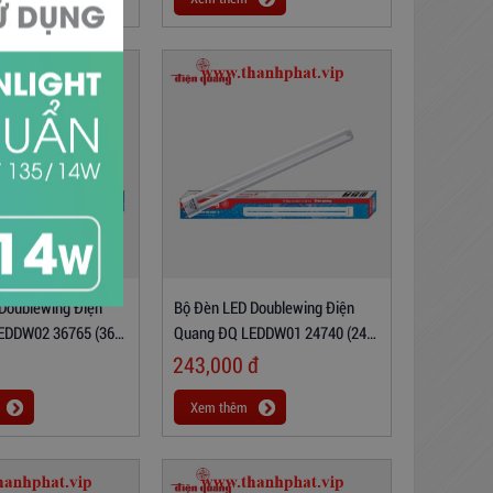
Doublewing Điện
Bộ Đèn LED Doublewing Điện
EDDW02 36765 (36W
Quang ĐQ LEDDW01 24740 (24W
ng Thủy Tinh)
Coolwhite)
243,000
đ
Xem thêm