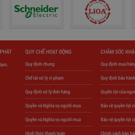
 PHÁT
QUY CHẾ HOẠT ĐỘNG
CHẮM SÓC KH
Quy định chung
Quy định mua hàn
Nam.
Chế tài xử lý vi phạm
Quy định bảo hàn
Quy định xử lý đơn hàng
Quyền lợi của ngư
Quyền và Nghĩa vụ người mua
Bảo vệ quyền lợi 
Quyền và Nghĩa vụ người mua
Bảo vệ quyền lợi 
Hình thức thanh toán
Chính sách bán h