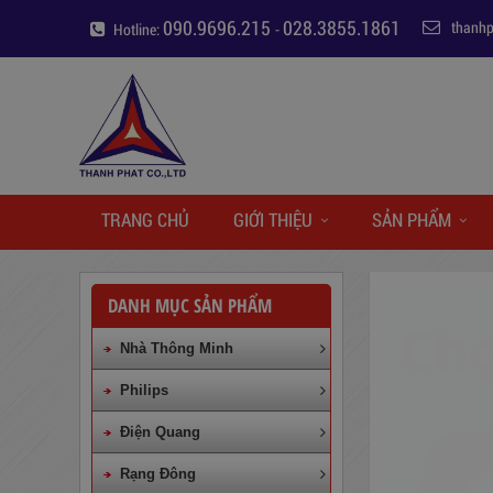
090.9696.215
028.3855.1861
thanh
Hotline:
-
TRANG CHỦ
GIỚI THIỆU
SẢN PHẨM
DANH MỤC SẢN PHẨM
Nhà Thông Minh
Philips
Điện Quang
Rạng Đông