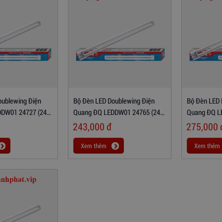
oublewing Điện
Bộ Đèn LED Doublewing Điện
Bộ Đèn LED 
DDW01 24727 (24W
Quang ĐQ LEDDW01 24765 (24W
Quang ĐQ L
Daylight)
Coolwhite)
243,000
đ
275,000
Xem thêm
Xem thêm