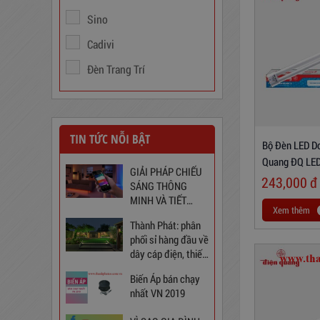
2D22N5USB
Sino
310,000
đ
Cadivi
Đèn Trang Trí
TIN TỨC NỖI BẬT
Bộ Đèn LED D
Quang ĐQ LE
GIẢI PHÁP CHIẾU
Warmwhite)
243,000
đ
SÁNG THÔNG
MINH VÀ TIẾT
Xem thêm
KIỆM CHO NGÔI
Ổ Cắm Phổ Thông 6S5
Thành Phát: phân
NHÀ BẠN
phối sỉ hàng đầu về
dây cáp điện, thiết
130,000
đ
bị điện và chiếu
Biến Áp bán chạy
sáng tại Việt Nam
nhất VN 2019