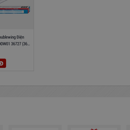
oublewing Điện
DDW01 36727 (36W