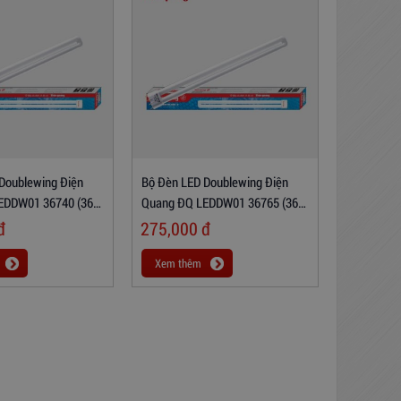
Doublewing Điện
Bộ Đèn LED Doublewing Điện
EDDW01 36740 (36W
Quang ĐQ LEDDW01 36765 (36W
Daylight)
đ
275,000
đ
Xem thêm