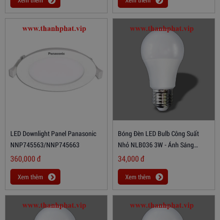
Xem thêm
Xem thêm
LED Downlight Panel Panasonic
Bóng Đèn LED Bulb Công Suất
NNP745563/NNP745663
Nhỏ NLB036 3W - Ánh Sáng
Trắng
360,000
đ
34,000
đ
Xem thêm
Xem thêm