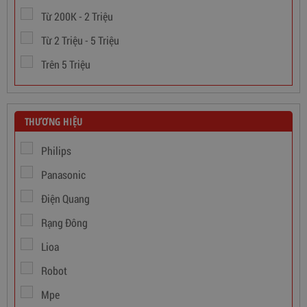
Từ 200K - 2 Triệu
Từ 2 Triệu - 5 Triệu
Trên 5 Triệu
THƯƠNG HIỆU
Philips
Panasonic
Dây Cáp Điện 1 Ruột Cadivi CV 1,5
Điện Quang
Rạng Đông
346,000
đ
Lioa
Robot
Mpe