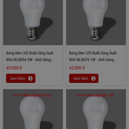
Bóng Đèn LED Bulb Công Suất
Bóng Đèn LED Bulb Công Suất
Nhỏ NLB056 5W - Ánh Sáng
Nhỏ NLB076 7W - Ánh Sáng
Trắng
Trắng
40,000
đ
43,000
đ
Xem thêm
Xem thêm