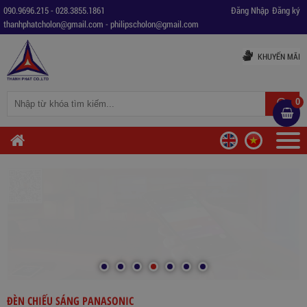
090.9696.215
-
028.3855.1861
Đăng Nhập
Đăng ký
thanhphatcholon@gmail.com
-
philipscholon@gmail.com
KHUYẾN MÃI
0
ĐÈN CHIẾU SÁNG PANASONIC