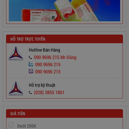
HỖ TRỢ TRỰC TUYẾN
Hotline Bán Hàng
090 9696 215 Mr Dũng
090 9696 215
Dây Cáp Điện 1 Ruột Cadivi CV 2,5
090 9696 215
565,000
đ
Hỗ trợ kỹ thuật
(028) 3855 1861
GIÁ TIỀN
Dưới 200K