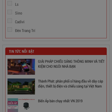
Ls
Sino
Cadivi
Đèn Trang Trí
TIN TỨC NỖI BẬT
GIẢI PHÁP CHIẾU SÁNG THÔNG MINH VÀ TIẾT
KIỆM CHO NGÔI NHÀ BẠN
Thành Phát: phân phối sỉ hàng đầu về dây cáp
Ổn Áp 1 Pha SH 5000 II NEW 2020
điện, thiết bị điện và chiếu sáng tại Việt Nam
3,380,000
đ
Biến Áp bán chạy nhất VN 2019