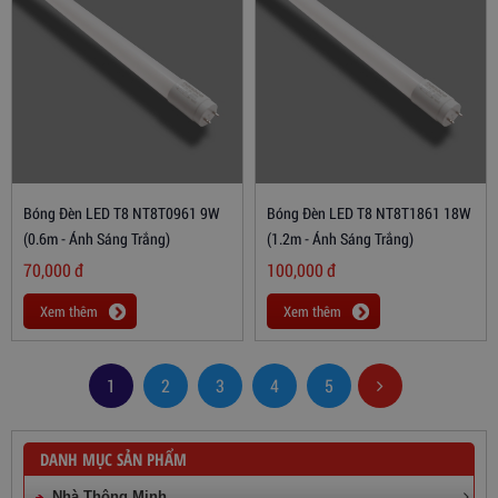
Bóng Đèn LED T8 NT8T0961 9W
Bóng Đèn LED T8 NT8T1861 18W
(0.6m - Ánh Sáng Trắng)
(1.2m - Ánh Sáng Trắng)
70,000
đ
100,000
đ
Xem thêm
Xem thêm
1
2
3
4
5
DANH MỤC SẢN PHẨM
Nhà Thông Minh