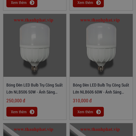
Xem thêm
Xem thêm
Bóng Đèn LED Bulb Trụ Công Suất
Bóng Đèn LED Bulb Trụ Công Suất
Lớn NLB506 50W - Ánh Sáng
Lớn NLB606 60W - Ánh Sáng
Trắng
Trắng
250,000
đ
310,000
đ
Xem thêm
Xem thêm