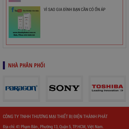
VÌ SAO GIA ĐÌNH BẠN CẦN CÓ ỔN ÁP
NHÀ PHÂN PHỐI
Biến Áp Đổi Nguồn DN020
CÔNG TY TNHH THƯƠNG MẠI THIẾT BỊ ĐIỆN THÀNH PHÁT
Địa chỉ: 41 Phạm Bân , Phường 13, Quận 5, TP.HCM, Việt Nam.
775,000
đ