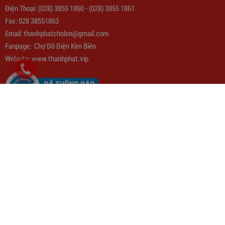
Điện Thoại:
(028) 3855 1860
-
(028) 3855 1861
Fax: 028 38551863
Email:
thanhphatcholon@gmail.com
Fanpage:
Chợ Đồ Điện Kim Biên
Website: www.
thanhphat.vip
QUY CHẾ HOẠT ĐỘNG
Quy định chung
Chế tài xử lý vi phạm
Quy định xử lý đơn hàng
Quyền và Nghĩa vụ người mua
Quyền và Nghĩa vụ người mua
Trạm Sạc Điện Thoại 2D22N5USB