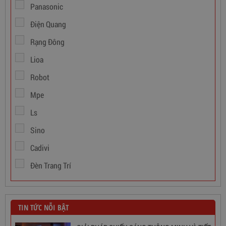
Panasonic
Điện Quang
Dây Cáp Điện 1 Ruột Cadivi CV 1,5
Rạng Đông
Lioa
346,000
đ
Robot
Mpe
Ls
Sino
Cadivi
Đèn Trang Trí
TIN TỨC NỖI BẬT