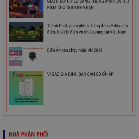
GIẢI PHÁP CHIẾU SÁNG THÔNG MINH VÀ TIẾT
KIỆM CHO NGÔI NHÀ BẠN
Thành Phát: phân phối sỉ hàng đầu về dây cáp
điện, thiết bị điện và chiếu sáng tại Việt Nam
Ổn Áp 1 Pha SH 5000 II NEW 2020
Biến Áp bán chạy nhất VN 2019
3,380,000
đ
VÌ SAO GIA ĐÌNH BẠN CẦN CÓ ỔN ÁP
NHÀ PHÂN PHỐI