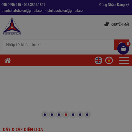
090.9696.215
-
028.3855.1861
Đăng Nhập
Đăng ký
thanhphatcholon@gmail.com
-
philipscholon@gmail.com
KHUYẾN MÃI
0
DÂY & CÁP ĐIỆN LIOA