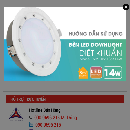
860,000
đ
HỖ TRỢ TRỰC TUYẾN
Hotline Bán Hàng
090 9696 215 Mr Dũng
090 9696 215