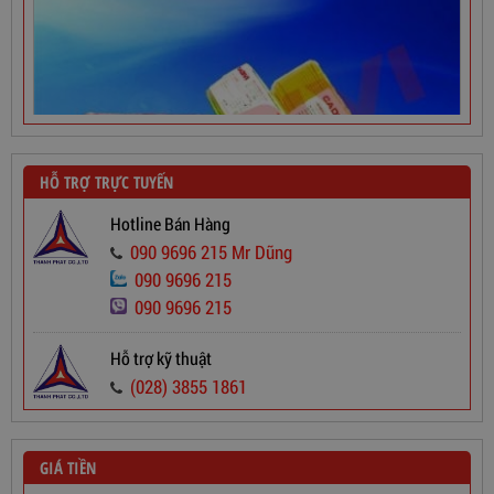
HỖ TRỢ TRỰC TUYẾN
Hotline Bán Hàng
090 9696 215 Mr Dũng
090 9696 215
090 9696 215
Dây Cáp Điện 1 Ruột Cadivi CV 2,5
Hỗ trợ kỹ thuật
(028) 3855 1861
565,000
đ
GIÁ TIỀN