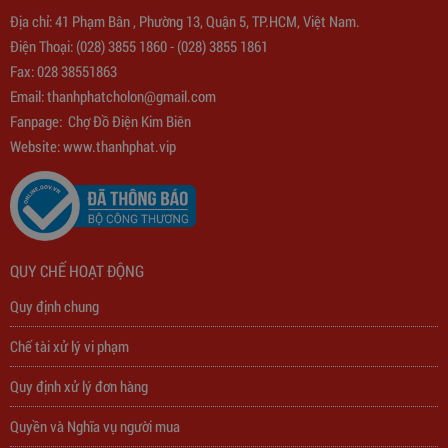
Địa chỉ: 41 Phạm Bân , Phường 13, Quận 5, TP.HCM, Việt Nam.
Biến Áp Đổi Nguồn DN020
Điện Thoại:
(028) 3855 1860
-
(028) 3855 1861
Fax: 028 38551863
775,000
đ
Email:
thanhphatcholon@gmail.com
Fanpage:
Chợ Đồ Điện Kim Biên
Website: www.
thanhphat.vip
QUY CHẾ HOẠT ĐỘNG
Quy định chung
Chế tài xử lý vi phạm
Quy định xử lý đơn hàng
Quyền và Nghĩa vụ người mua