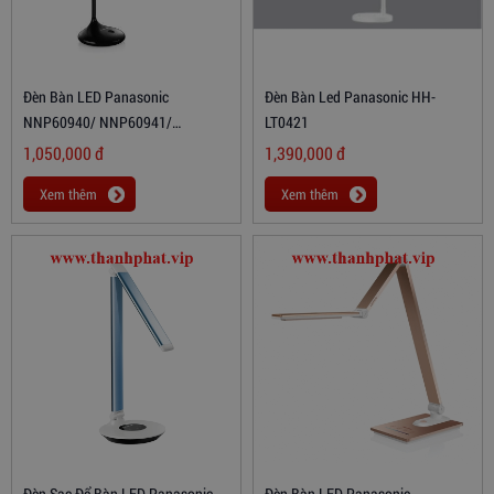
Đèn Bàn LED Panasonic
Đèn Bàn Led Panasonic HH-
NNP60940/ NNP60941/
LT0421
NNP60946
1,050,000
đ
1,390,000
đ
Xem thêm
Xem thêm
Đèn Sạc Để Bàn LED Panasonic
Đèn Bàn LED Panasonic