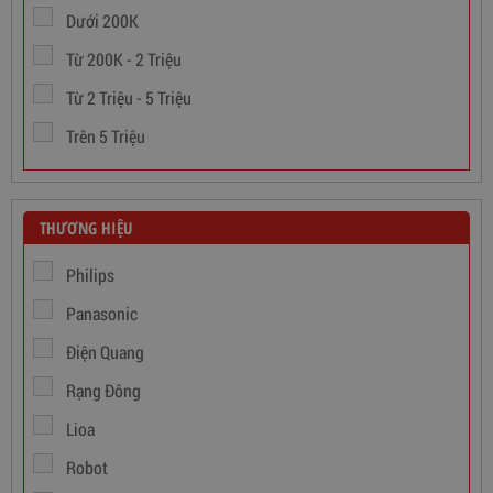
Dưới 200K
Từ 200K - 2 Triệu
Từ 2 Triệu - 5 Triệu
Trên 5 Triệu
THƯƠNG HIỆU
Philips
Panasonic
Điện Quang
Rạng Đông
Dây Cáp Điện 1 Ruột Cadivi CV 1,5
Lioa
346,000
đ
Robot