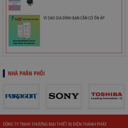
3,380,000
đ
VÌ SAO GIA ĐÌNH BẠN CẦN CÓ ỔN ÁP
NHÀ PHÂN PHỐI
CÔNG TY TNHH THƯƠNG MẠI THIẾT BỊ ĐIỆN THÀNH PHÁT