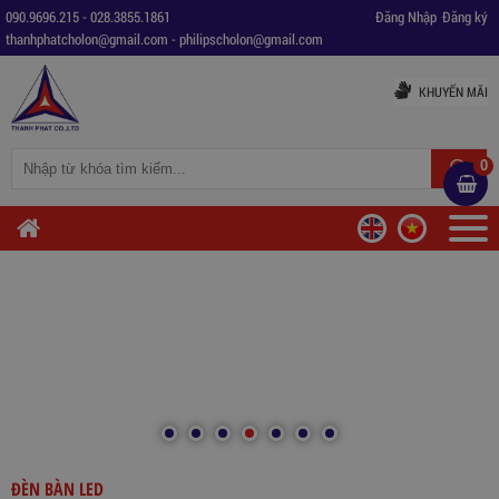
090.9696.215
-
028.3855.1861
Đăng Nhập
Đăng ký
thanhphatcholon@gmail.com
-
philipscholon@gmail.com
KHUYẾN MÃI
0
ĐÈN BÀN LED