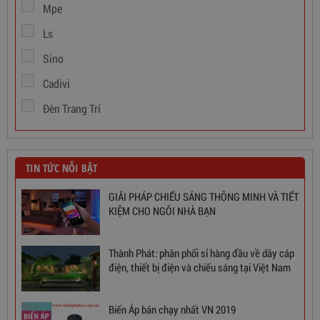
Mpe
Ls
Sino
Cadivi
Đèn Trang Trí
TIN TỨC NỖI BẬT
GIẢI PHÁP CHIẾU SÁNG THÔNG MINH VÀ TIẾT
KIỆM CHO NGÔI NHÀ BẠN
Thành Phát: phân phối sỉ hàng đầu về dây cáp
điện, thiết bị điện và chiếu sáng tại Việt Nam
Ổn Áp 1 Pha SH 5000 II NEW 2020
Biến Áp bán chạy nhất VN 2019