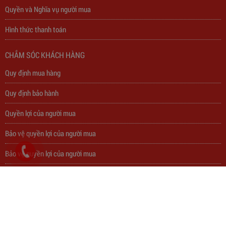
Quyền và Nghĩa vụ người mua
Hình thức thanh toán
Trạm Sạc Điện Thoại 2D22N5USB
CHẮM SÓC KHÁCH HÀNG
310,000
đ
Quy định mua hàng
Quy định bảo hành
Quyền lợi của người mua
Bảo vệ quyền lợi của người mua
Bảo vệ quyền lợi của người mua
Chính sách bán hàng
CÔNG TY TNHH THƯƠNG MẠI THIẾT BỊ ĐIỆN THÀNH PHÁT