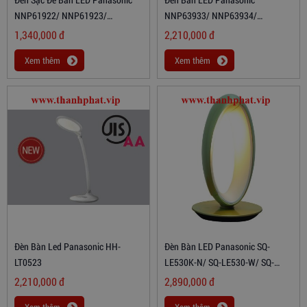
NNP61922/ NNP61923/
NNP63933/ NNP63934/
NNP61925
NNP63935
1,340,000
đ
2,210,000
đ
Xem thêm
Xem thêm
Đèn Bàn Led Panasonic HH-
Đèn Bàn LED Panasonic SQ-
LT0523
LE530K-N/ SQ-LE530-W/ SQ-
LE530K-W/ SQ-LE530-H
2,210,000
đ
2,890,000
đ