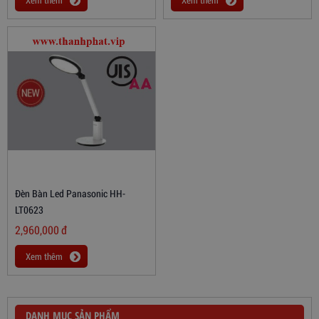
Xem thêm
Xem thêm
Đèn Bàn Led Panasonic HH-
LT0623
2,960,000
đ
Xem thêm
DANH MỤC SẢN PHẨM