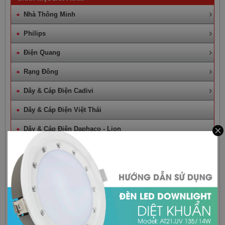
Nhà Thông Minh
Philips
Điện Quang
Rạng Đông
Dây & Cáp Điện Cadivi
Dây & Cáp Điện Việt Thái
Dây & Cáp Điện Daphaco - Lion
Lioa
Schneider
Panasonic
Sino
Mpe