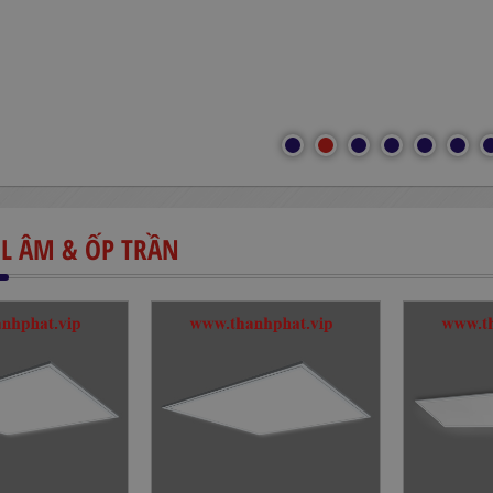
EL ÂM & ỐP TRẦN