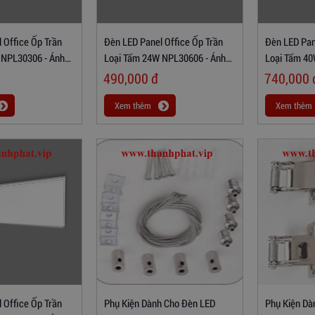
 Office Ốp Trần
Đèn LED Panel Office Ốp Trần
Đèn LED Pan
 NPL30306 - Ánh
Loại Tấm 24W NPL30606 - Ánh
Loại Tấm 40
Sáng Trắng
Sáng Trắng
490,000
đ
740,000
Xem thêm
Xem thêm
 Office Ốp Trần
Phụ Kiện Dành Cho Đèn LED
Phụ Kiện Dà