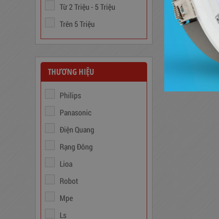
Từ 2 Triệu - 5 Triệu
Trên 5 Triệu
Trạm Sạc Điện Thoại
2D22N5USB
310,000
đ
THƯƠNG HIỆU
Philips
Panasonic
Điện Quang
Rạng Đông
Lioa
Robot
Ổ Cắm Phổ Thông 6S5
Mpe
130,000
đ
Ls