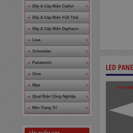
Dây & Cáp Điện Cadivi
Dây & Cáp Điện Việt Thái
Dây & Cáp Điện Daphaco -
Lion
Lioa
Dây Cáp Điện 1 Ruột Cadivi CV
2,5
Schneider
565,000
đ
Panasonic
LED PAN
Sino
Mpe
Quạt Điện Công Nghiệp
Đèn Trang Trí