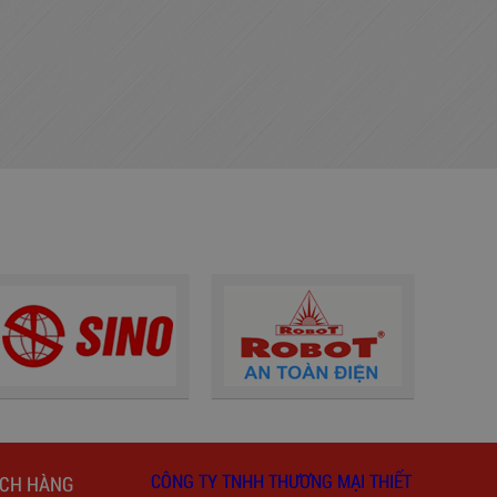
CÔNG TY TNHH THƯƠNG MẠI THIẾT
ÁCH HÀNG