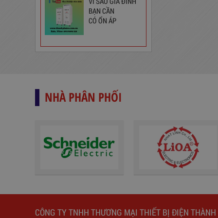
VÌ SAO GIA ĐÌNH
BẠN CẦN
CÓ ỔN ÁP
Ổ Cắm Đa Năng Có Cổng Sạc
USB 6D32NUSB
277,000
đ
NHÀ PHÂN PHỐI
ĐÈN LED ÂM TRẦN THÔNG
CÔNG TY TNHH THƯƠNG MẠI THIẾT BỊ ĐIỆN THÀNH