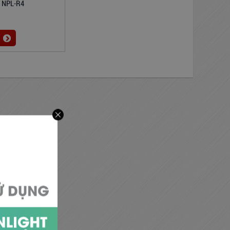
e NPL-R4