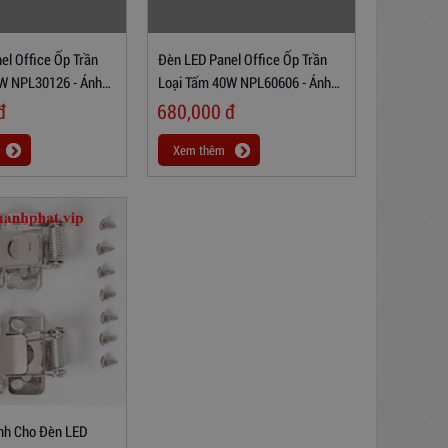
el Office Ốp Trần
Đèn LED Panel Office Ốp Trần
W NPL30126 - Ánh
Loại Tấm 40W NPL60606 - Ánh
Sáng Trắng
đ
680,000
đ
Xem thêm
nh Cho Đèn LED