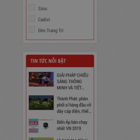
Sino
Cadivi
Đèn Trang Trí
TIN TỨC NỖI BẬT
GIẢI PHÁP CHIẾU
Ổ Cắm Đa Năng 6DOF32WN
SÁNG THÔNG
MINH VÀ TIẾT
189,000
đ
KIỆM CHO NGÔI
Thành Phát: phân
NHÀ BẠN
phối sỉ hàng đầu về
dây cáp điện, thiết
bị điện và chiếu
Biến Áp bán chạy
sáng tại Việt Nam
nhất VN 2019