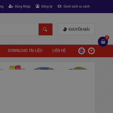
àng
Đăng Nhập
Đăng ký
Danh sách so sánh
KHUYẾN MÃI
0
DOWNLOAD TÀI LIỆU
LIÊN HỆ