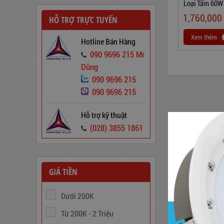
Loại Tấm 60W
Sáng Trắng
1,760,000
HỖ TRỢ TRỰC TUYẾN
Xem thêm
Hotline Bán Hàng
090 9696 215 Mr
Dũng
090 9696 215
090 9696 215
Biến Áp Đổi Nguồn DN020
Hỗ trợ kỹ thuật
775,000
đ
(028) 3855 1861
GIÁ TIỀN
Dưới 200K
Từ 200K - 2 Triệu