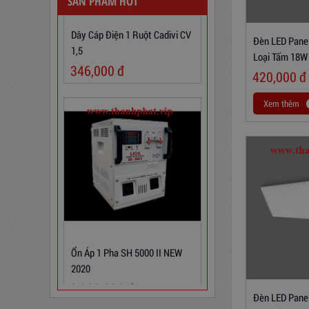
SẢN PHẨM HOT
Dây Cáp Điện 1 Ruột Cadivi CV
1,5
Đèn LED Panel
346,000
đ
Loại Tấm 18W
Sáng Trắng
420,000
đ
Xem thêm
Ổn Áp 1 Pha SH 5000 II NEW
2020
3,380,000
đ
Đèn LED Panel