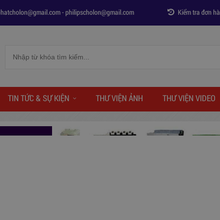
phatcholon@gmail.com
-
philipscholon@gmail.com
Kiểm tra đơn h
TIN TỨC & SỰ KIỆN
THƯ VIỆN ẢNH
THƯ VIỆN VIDEO