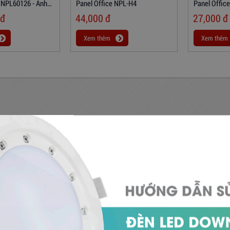
 NPL60126 - Ánh
Panel Office NPL-H4
Panel Offic
đ
44,000
đ
27,000
đ
Xem thêm
Xem thêm