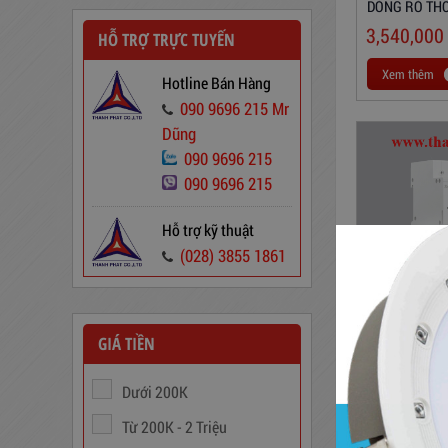
DÒNG RÒ TH
263/30
3,540,000
HỖ TRỢ TRỰC TUYẾN
Xem thêm
Hotline Bán Hàng
090 9696 215 Mr
Dũng
090 9696 215
Dây Cáp Điện 1 Ruột Cadivi CV
090 9696 215
1,5
346,000
đ
Hỗ trợ kỹ thuật
(028) 3855 1861
GIÁ TIỀN
THIẾT BỊ ĐÓ
MINH MPE MC
Dưới 200K
5,110,000
Từ 200K - 2 Triệu
Xem thêm