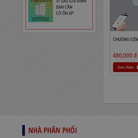
VÌ SAO GIA ĐÌNH
BẠN CẦN
CÓ ỔN ÁP
Ổ Cắm Phổ Thông 6S5
CHUÔNG CỬA
130,000
đ
480,000
đ
Xem thêm
Ổ Cắm Đa Năng 6DOF32WN
NHÀ PHÂN PHỐI