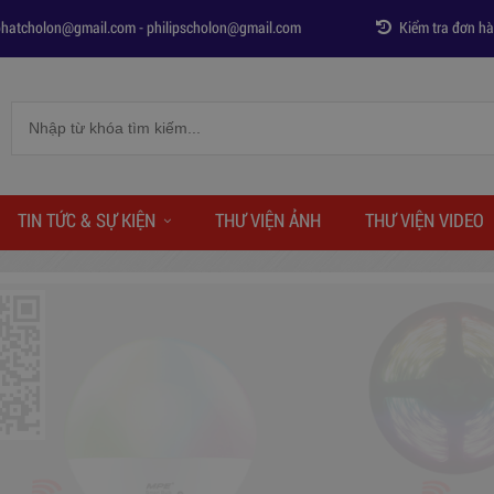
phatcholon@gmail.com
-
philipscholon@gmail.com
Kiểm tra đơn h
TIN TỨC & SỰ KIỆN
THƯ VIỆN ẢNH
THƯ VIỆN VIDEO