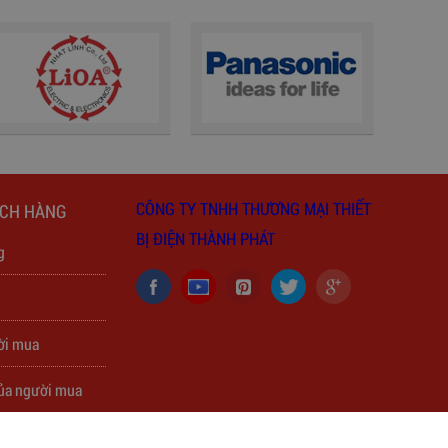
CÔNG TY TNHH THƯƠNG MẠI THIẾT
ÁCH HÀNG
BỊ ĐIỆN THÀNH PHÁT
g
h
ời mua
của người mua
của người mua