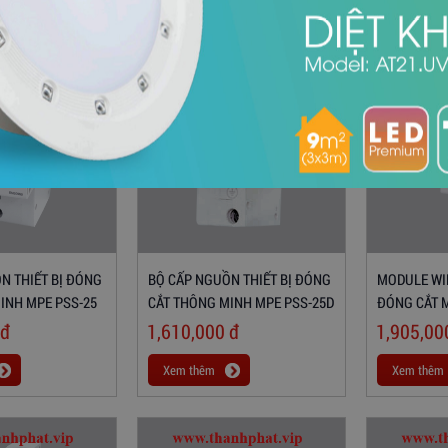
N THIẾT BỊ ĐÓNG
BỘ CẤP NGUỒN THIẾT BỊ ĐÓNG
MODULE WIF
INH MPE PSS-25
CẮT THÔNG MINH MPE PSS-25D
ĐÓNG CẮT 
đ
1,610,000
đ
1,905,0
Xem thêm
Xem thêm