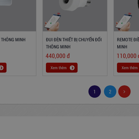
 THÔNG MINH
ĐUI ĐÈN THIẾT BỊ CHUYỂN ĐỔI
REMOTE ĐI
THÔNG MINH
MINH
440,000
đ
110,000
Xem thêm
Xem thêm
1
2