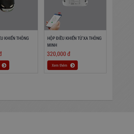
ỀU KHIỂN THÔNG
HỘP ĐIỀU KHIỂN TỪ XA THÔNG
MINH
đ
320,000
đ
Xem thêm