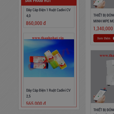
SẢN PHẨM HOT
4,0
860,000
đ
THIẾT BỊ ĐÓ
MINH MPE MC
1,340,000
Xem thêm
Dây Cáp Điện 1 Ruột Cadivi CV
2,5
565,000
đ
THIẾT BỊ ĐÓN