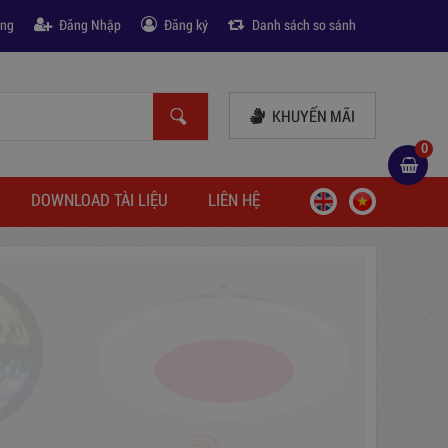
àng
Đăng Nhập
Đăng ký
Danh sách so sánh
KHUYẾN MÃI
0
DOWNLOAD TÀI LIỆU
LIÊN HỆ