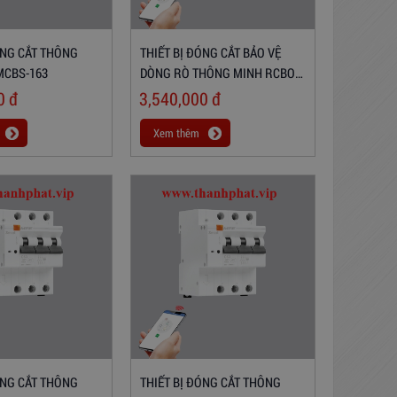
ÓNG CẮT THÔNG
THIẾT BỊ ĐÓNG CẮT BẢO VỆ
MCBS-163
DÒNG RÒ THÔNG MINH RCBOS-
232/30
00
đ
3,540,000
đ
Xem thêm
ÓNG CẮT THÔNG
THIẾT BỊ ĐÓNG CẮT THÔNG