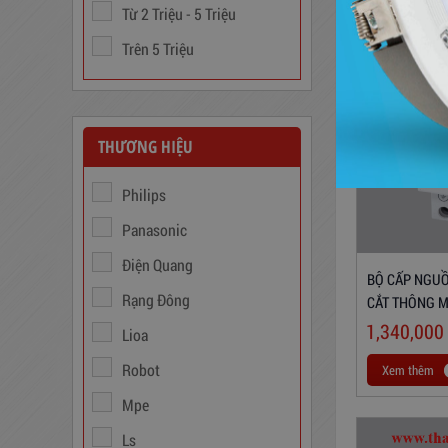
Từ 2 Triệu - 5 Triệu
Ổn Áp 1 Pha SH 5000 II NEW
Trên 5 Triệu
2020
3,380,000
đ
THƯƠNG HIỆU
Philips
Panasonic
Điện Quang
BỘ CẤP NGUỒ
Rạng Đông
CẮT THÔNG M
1,340,000
Lioa
Biến Áp Đổi Nguồn DN020
Robot
Xem thêm
Mpe
775,000
đ
Ls