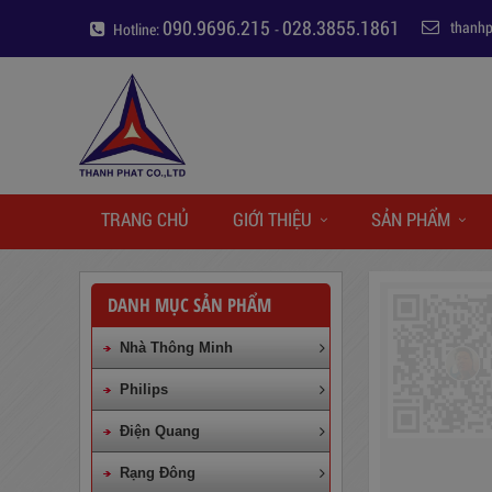
090.9696.215
028.3855.1861
thanh
Hotline:
-
TRANG CHỦ
GIỚI THIỆU
SẢN PHẨM
DANH MỤC SẢN PHẨM
Nhà Thông Minh
Philips
Điện Quang
Rạng Đông