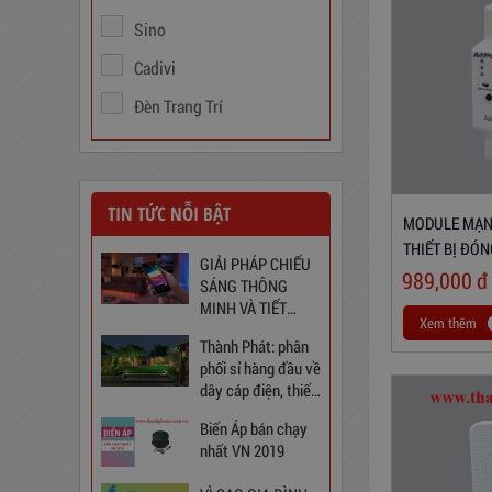
Sino
Cadivi
Đèn Trang Trí
TIN TỨC NỖI BẬT
MODULE MẠNG
Trạm Sạc Điện Thoại
THIẾT BỊ ĐÓ
GIẢI PHÁP CHIẾU
2D22N5USB
989,000
đ
SÁNG THÔNG
310,000
đ
MINH VÀ TIẾT
Xem thêm
KIỆM CHO NGÔI
Thành Phát: phân
NHÀ BẠN
phối sỉ hàng đầu về
dây cáp điện, thiết
bị điện và chiếu
Biến Áp bán chạy
sáng tại Việt Nam
nhất VN 2019