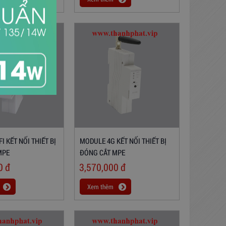
I KẾT NỐI THIẾT BỊ
MODULE 4G KẾT NỐI THIẾT BỊ
MPE
ĐÓNG CẮT MPE
00
đ
3,570,000
đ
Xem thêm