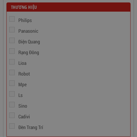
THƯƠNG HIỆU
Philips
Panasonic
Điện Quang
Rạng Đông
Lioa
Dây Cáp Điện 1 Ruột Cadivi CV 1,5
Robot
Mpe
346,000
đ
Ls
Sino
Cadivi
Đèn Trang Trí