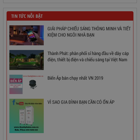
TIN TỨC NỖI BẬT
GIẢI PHÁP CHIẾU SÁNG THÔNG MINH VÀ TIẾT
KIỆM CHO NGÔI NHÀ BẠN
Thành Phát: phân phối sỉ hàng đầu về dây cáp
điện, thiết bị điện và chiếu sáng tại Việt Nam
Biến Áp bán chạy nhất VN 2019
Ổn Áp 1 Pha SH 5000 II NEW 2020
VÌ SAO GIA ĐÌNH BẠN CẦN CÓ ỔN ÁP
3,380,000
đ