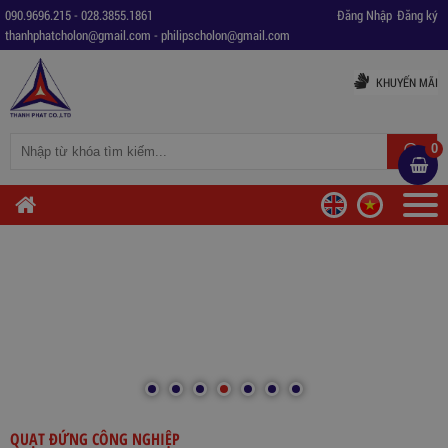
090.9696.215
-
028.3855.1861
Đăng Nhập
Đăng ký
thanhphatcholon@gmail.com
-
philipscholon@gmail.com
KHUYẾN MÃI
0
QUẠT ĐỨNG CÔNG NGHIỆP