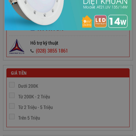
Hotline Bán Hàng
090 9696 215 Mr Dũng
090 9696 215
090 9696 215
Hỗ trợ kỹ thuật
(028) 3855 1861
Dây Cáp Điện 1 Ruột Cadivi CV 2,5
565,000
đ
GIÁ TIỀN
Dưới 200K
Từ 200K - 2 Triệu
Từ 2 Triệu - 5 Triệu
Trên 5 Triệu