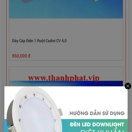
Dây Cáp Điện 1 Ruột Cadivi CV 4,0
860,000
đ
HỖ TRỢ TRỰC TUYẾN