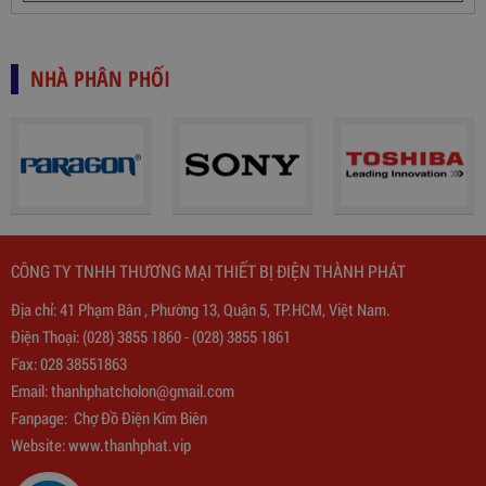
NHÀ PHÂN PHỐI
CÔNG TY TNHH THƯƠNG MẠI THIẾT BỊ ĐIỆN THÀNH PHÁT
Địa chỉ: 41 Phạm Bân , Phường 13, Quận 5, TP.HCM, Việt Nam.
Điện Thoại:
(028) 3855 1860
-
(028) 3855 1861
Biến Áp Đổi Nguồn DN020
Fax: 028 38551863
Email:
thanhphatcholon@gmail.com
775,000
đ
Fanpage:
Chợ Đồ Điện Kim Biên
Website: www.
thanhphat.vip