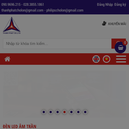
090.9696.215
-
028.3855.1861
Đăng Nhập
Đăng ký
thanhphatcholon@gmail.com
-
philipscholon@gmail.com
KHUYẾN MÃI
0
ĐÈN LED ÂM TRẦN