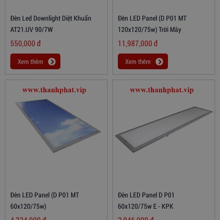
Đèn Led Downlight Diệt Khuẩn
Đèn LED Panel (D P01 MT
AT21.UV 90/7W
120x120/75w) Trời Mây
550,000
đ
11,987,000
đ
Xem thêm
Xem thêm
Đèn LED Panel (D P01 MT
Đèn LED Panel D P01
60x120/75w)
60x120/75w E - KPK
4,234,000
đ
2,046,000
đ