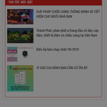
TIN TỨC NỖI BẬT
GIẢI PHÁP CHIẾU SÁNG THÔNG MINH VÀ TIẾT
KIỆM CHO NGÔI NHÀ BẠN
Thành Phát: phân phối sỉ hàng đầu về dây cáp
điện, thiết bị điện và chiếu sáng tại Việt Nam
Ổn Áp 1 Pha SH 5000 II NEW 2020
Biến Áp bán chạy nhất VN 2019
3,380,000
đ
VÌ SAO GIA ĐÌNH BẠN CẦN CÓ ỔN ÁP