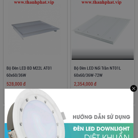
Bộ Đèn LED BD M22L AT01
Bộ Đèn LED Nổi Trần NT01L
60x60/36W
60x60/36W-72W
528,000
đ
2,354,000
đ
Xem thêm
Xem thêm