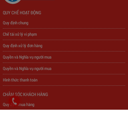
QUY CHẾ HOẠT ĐỘNG
Quy định chung
Chế tài xử lý vi phạm
Quy định xử lý đơn hàng
Quyền và Nghĩa vụ người mua
Quyền và Nghĩa vụ người mua
Trạm Sạc Điện Thoại 2D22N5USB
Hình thức thanh toán
310,000
đ
CHẮM SÓC KHÁCH HÀNG
Quy định mua hàng
Quy định bảo hành
Quyền lợi của người mua