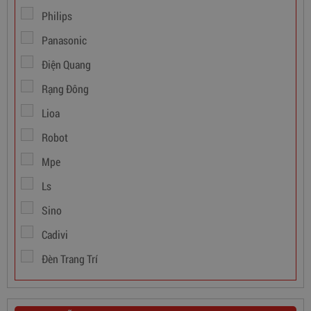
Philips
Panasonic
Điện Quang
Dây Cáp Điện 1 Ruột Cadivi CV 1,5
Rạng Đông
346,000
đ
Lioa
Robot
Mpe
Ls
Sino
Cadivi
Đèn Trang Trí