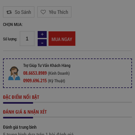
So Sánh
Yêu Thích
CHỌN MUA:
MUA NGAY
Số lượng:
Trợ Giúp Tư Vấn Khách Hàng
08.6653.8989
(Kinh Doanh)
0909.696.215
(Kỹ Thuật)
ĐẶC ĐIỂM NỔI BẬT
ĐÁNH GIÁ & NHẬN XÉT
Đánh giá trung bình
5 trung bình dựa trên 1 bài đánh giá