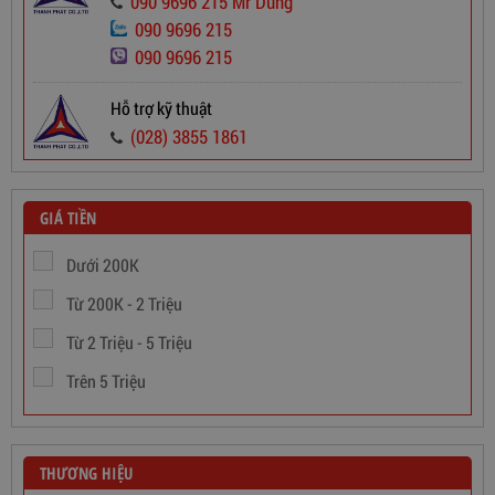
090 9696 215 Mr Dũng
090 9696 215
090 9696 215
Dây Cáp Điện 1 Ruột Cadivi CV 2,5
Hỗ trợ kỹ thuật
565,000
đ
(028) 3855 1861
GIÁ TIỀN
Dưới 200K
Từ 200K - 2 Triệu
Từ 2 Triệu - 5 Triệu
Trên 5 Triệu
THƯƠNG HIỆU