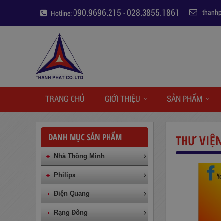
090.9696.215
028.3855.1861
thanh
Hotline:
-
TRANG CHỦ
GIỚI THIỆU
SẢN PHẨM
DANH MỤC SẢN PHẨM
THƯ VIỆ
Nhà Thông Minh
Philips
Điện Quang
Rạng Đông