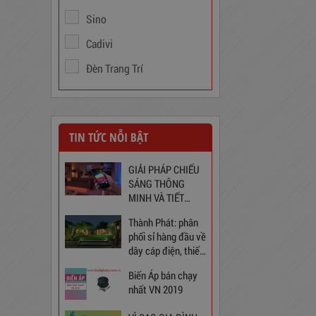
Sino
Cadivi
Đèn Trang Trí
TIN TỨC NỖI BẬT
Trạm Sạc Điện Thoại
2D22N5USB
GIẢI PHÁP CHIẾU
310,000
đ
SÁNG THÔNG
MINH VÀ TIẾT
KIỆM CHO NGÔI
Thành Phát: phân
NHÀ BẠN
phối sỉ hàng đầu về
dây cáp điện, thiết
bị điện và chiếu
Biến Áp bán chạy
sáng tại Việt Nam
nhất VN 2019