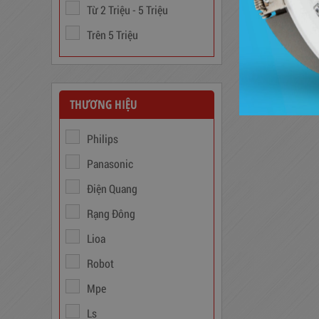
Từ 2 Triệu - 5 Triệu
Ổn Áp 1 Pha SH 5000 II NEW
Trên 5 Triệu
2020
3,380,000
đ
THƯƠNG HIỆU
Philips
Panasonic
Điện Quang
Rạng Đông
Lioa
Biến Áp Đổi Nguồn DN020
Robot
775,000
đ
Mpe
Ls