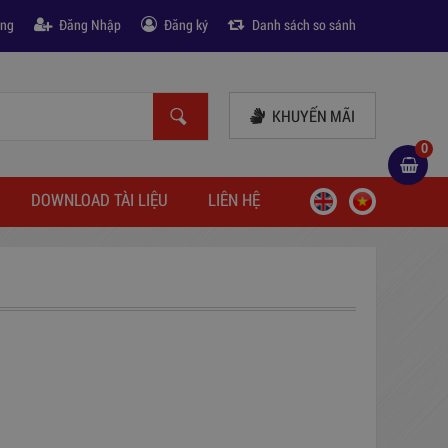
àng
Đăng Nhập
Đăng ký
Danh sách so sánh
KHUYẾN MÃI
0
DOWNLOAD TÀI LIỆU
LIÊN HỆ