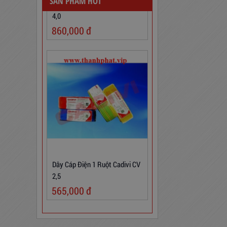
SẢN PHẨM HOT
860,000
đ
Dây Cáp Điện 1 Ruột Cadivi CV
2,5
565,000
đ