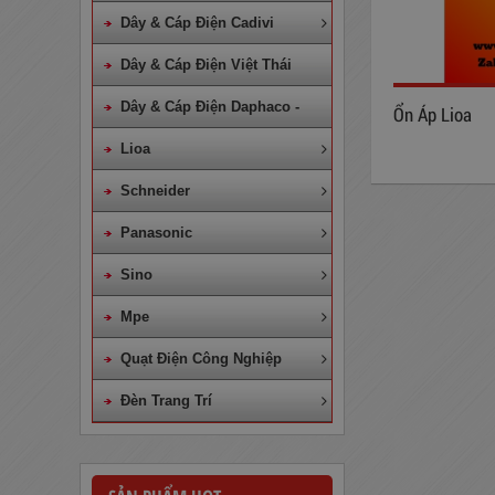
Dây & Cáp Điện Cadivi
Dây & Cáp Điện Việt Thái
Dây & Cáp Điện Daphaco -
Ổn Áp Lioa
Lion
Lioa
Schneider
Panasonic
Sino
Mpe
Quạt Điện Công Nghiệp
Đèn Trang Trí
Dây Cáp Điện 1 Ruột Cadivi CV
4,0