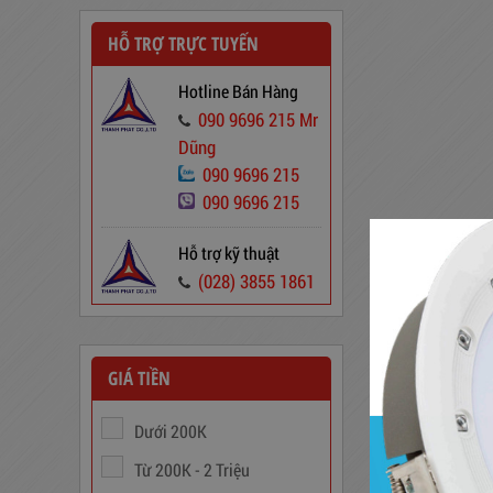
HỖ TRỢ TRỰC TUYẾN
Hotline Bán Hàng
090 9696 215 Mr
Dũng
090 9696 215
Dây Cáp Điện 1 Ruột Cadivi CV
1,5
090 9696 215
346,000
đ
Hỗ trợ kỹ thuật
(028) 3855 1861
GIÁ TIỀN
Dưới 200K
Từ 200K - 2 Triệu