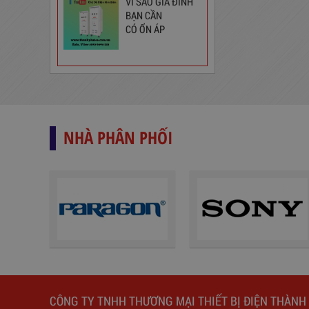
VÌ SAO GIA ĐÌNH
BẠN CẦN
CÓ ỔN ÁP
Ổ Cắm Phổ Thông 6S5
130,000
đ
NHÀ PHÂN PHỐI
Ổ Cắm Đa Năng 6DOF32WN
CÔNG TY TNHH THƯƠNG MẠI THIẾT BỊ ĐIỆN THÀNH
189,000
đ