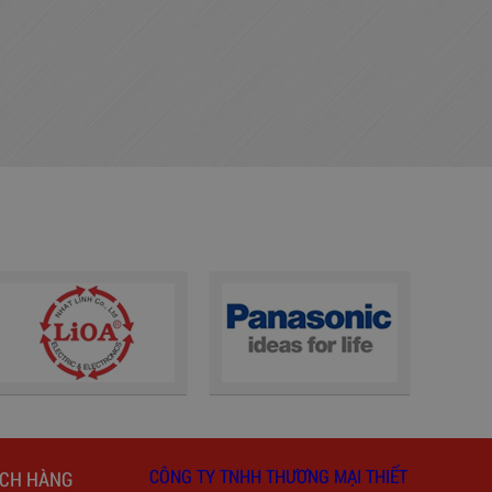
CÔNG TY TNHH THƯƠNG MẠI THIẾT
ÁCH HÀNG