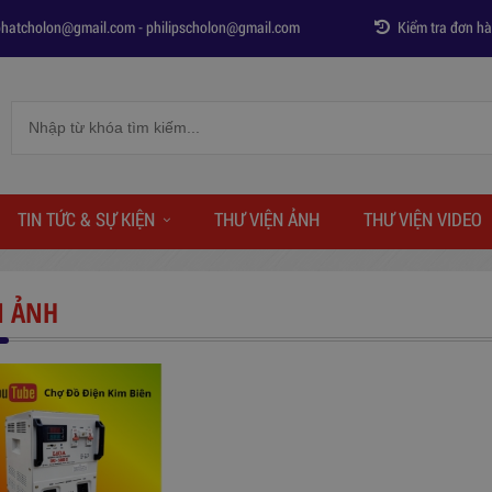
phatcholon@gmail.com
-
philipscholon@gmail.com
Kiểm tra đơn h
TIN TỨC & SỰ KIỆN
THƯ VIỆN ẢNH
THƯ VIỆN VIDEO
N ẢNH