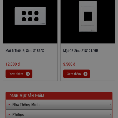
Mặt 6 Thiết Bị Sino S186/X
Mặt CB Sino S18121/HB
12,000
đ
9,500
đ
Xem thêm
Xem thêm
DANH MỤC SẢN PHẨM
Nhà Thông Minh
Philips