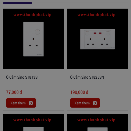
Ổ Cắm Sino S1813S
Ổ Cắm Sino S1825SN
77,000
đ
190,000
đ
Xem thêm
Xem thêm