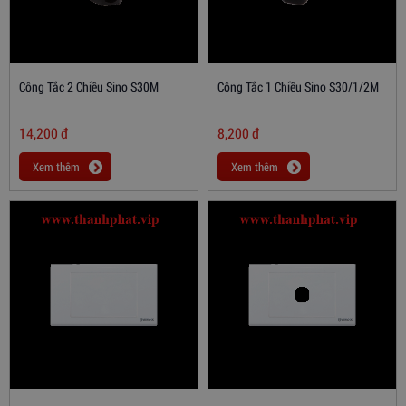
Công Tắc 2 Chiều Sino S30M
Công Tắc 1 Chiều Sino S30/1/2M
14,200
đ
8,200
đ
Xem thêm
Xem thêm