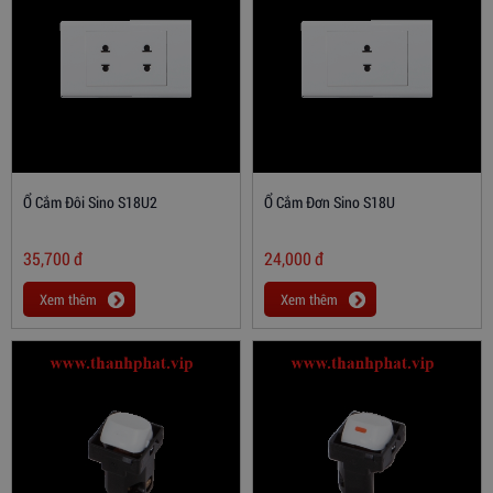
Ổ Cắm Đôi Sino S18U2
Ổ Cắm Đơn Sino S18U
35,700
đ
24,000
đ
Xem thêm
Xem thêm