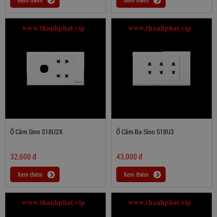
Xem thêm
Xem thêm
Ổ Cắm Sino S18U2X
Ổ Cắm Ba Sino S18U3
32,600
đ
43,000
đ
Xem thêm
Xem thêm