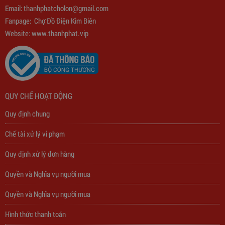
Email:
thanhphatcholon@gmail.com
775,000
đ
Fanpage:
Chợ Đồ Điện Kim Biên
Website: www.
thanhphat.vip
QUY CHẾ HOẠT ĐỘNG
Quy định chung
Chế tài xử lý vi phạm
Quy định xử lý đơn hàng
Quyền và Nghĩa vụ người mua
Quyền và Nghĩa vụ người mua
Hình thức thanh toán