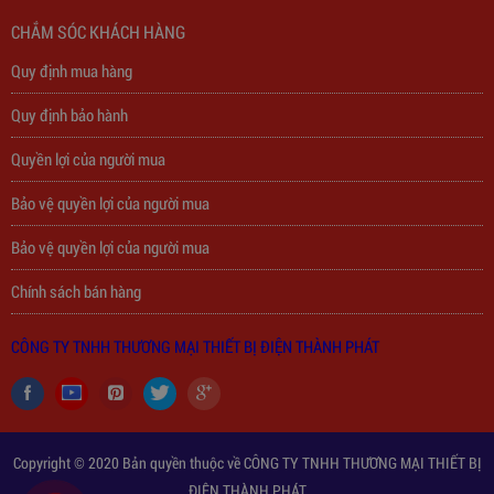
CHẮM SÓC KHÁCH HÀNG
Trạm Sạc Điện Thoại 2D22N5USB
Quy định mua hàng
310,000
đ
Quy định bảo hành
Quyền lợi của người mua
Bảo vệ quyền lợi của người mua
Bảo vệ quyền lợi của người mua
Chính sách bán hàng
CÔNG TY TNHH THƯƠNG MẠI THIẾT BỊ ĐIỆN THÀNH PHÁT
Copyright © 2020 Bản quyền thuộc về CÔNG TY TNHH THƯƠNG MẠI THIẾT BỊ
ĐIỆN THÀNH PHÁT