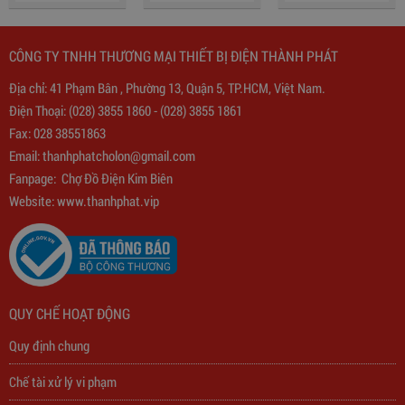
CÔNG TY TNHH THƯƠNG MẠI THIẾT BỊ ĐIỆN THÀNH PHÁT
Địa chỉ: 41 Phạm Bân , Phường 13, Quận 5, TP.HCM, Việt Nam.
Điện Thoại:
(028) 3855 1860
-
(028) 3855 1861
Fax: 028 38551863
Biến Áp Đổi Nguồn DN020
Email:
thanhphatcholon@gmail.com
Fanpage:
Chợ Đồ Điện Kim Biên
775,000
đ
Website: www.
thanhphat.vip
QUY CHẾ HOẠT ĐỘNG
Quy định chung
Chế tài xử lý vi phạm