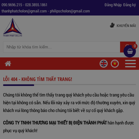
090.9696.215
-
028.3855.1861
Đăng Nhập
Đăng ký
thanhphatcholon@gmail.com
-
philipscholon@gmail.com
KHUYẾN MÃI
0
LỖI 404 - KHÔNG TÌM THẤY TRANG!
Chúng tôi không thể tìm thấy trang quý khách yêu cầu hoặc trang yêu cầu
hiện tại không có sẵn. Nếu lỗi này xảy ra với mức độ thường xuyên, xin quý
khách vui lòng thông báo cho chúng tôi biết về sự cố quý khách gặp.
CÔNG TY TNHH THƯƠNG MẠI THIẾT BỊ ĐIỆN THÀNH PHÁT
hân hạnh được
phục vụ quý khách!