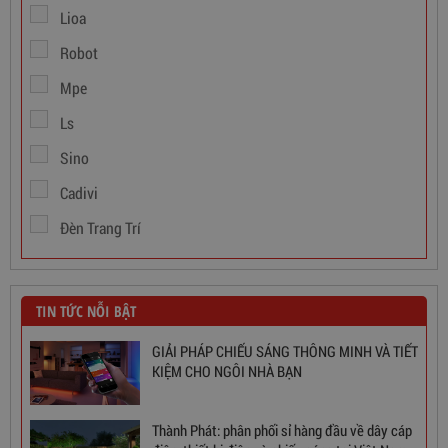
Lioa
Dây Cáp Điện 1 Ruột Cadivi CV 1,5
Robot
Mpe
346,000
đ
Ls
Sino
Cadivi
Đèn Trang Trí
TIN TỨC NỖI BẬT
GIẢI PHÁP CHIẾU SÁNG THÔNG MINH VÀ TIẾT
KIỆM CHO NGÔI NHÀ BẠN
Thành Phát: phân phối sỉ hàng đầu về dây cáp