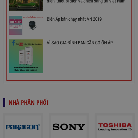
điện, thiết bị điện và chiếu sáng tại Việt Nam
Biến Áp bán chạy nhất VN 2019
Ổn Áp 1 Pha SH 5000 II NEW 2020
VÌ SAO GIA ĐÌNH BẠN CẦN CÓ ỔN ÁP
3,380,000
đ
NHÀ PHÂN PHỐI