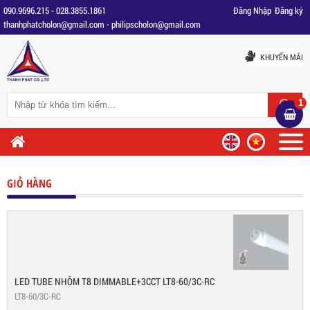
090.9696.215
-
028.3855.1861
Đăng Nhập
Đăng ký
thanhphatcholon@gmail.com
-
philipscholon@gmail.com
KHUYẾN MÃI
1
GIỎ HÀNG
LED TUBE NHÔM T8 DIMMABLE+3CCT LT8-60/3C-RC
LT8-60/3C-RC